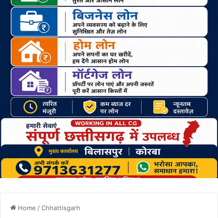
Home
/
Chhattisgarh