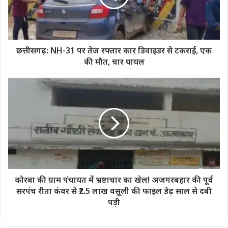
रफ्तार
कार
डिवाइडर
से
टकराई,
छत्तीसगढ़: NH-31 पर तेज रफ्तार कार डिवाइडर से टकराई, एक
एक
की मौत, चार घायल
की
मौत,
कोरबा
चार
की
घायल
ग्राम
पंचायत
में
भ्रष्टाचार
का
खेल!
अजगरबहार
की
कोरबा की ग्राम पंचायत में भ्रष्टाचार का खेल! अजगरबहार की पूर्व
पूर्व
सरपंच रीता कंवर से ₹2.5 लाख वसूली की फाइल डेढ़ साल से दबी
सरपंच
पड़ी
रीता
कंवर