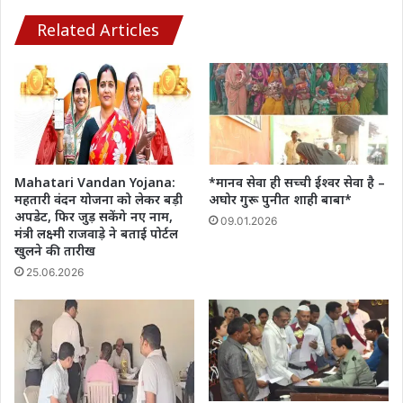
से
₹2.5
Related Articles
लाख
वसूली
की
फाइल
डेढ़
साल
से
दबी
Mahatari Vandan Yojana:
*मानव सेवा ही सच्ची ईश्वर सेवा है –
पड़ी
महतारी वंदन योजना को लेकर बड़ी
अघोर गुरू पुनीत शाही बाबा*
अपडेट, फिर जुड़ सकेंगे नए नाम,
09.01.2026
मंत्री लक्ष्मी राजवाड़े ने बताई पोर्टल
खुलने की तारीख
25.06.2026