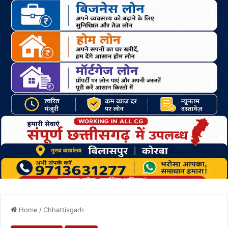
Home
/
Chhattisgarh