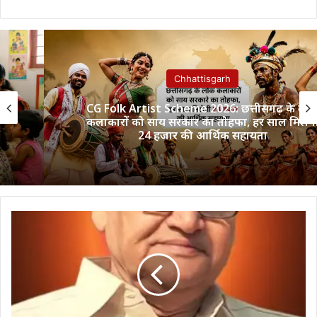
Chhattisgarh
CG Folk Artist Scheme 2026: छत्तीसगढ़ के लोक
कलाकारों को साय सरकार का तोहफा, हर साल मिलेगी
24 हजार की आर्थिक सहायता
स्वर्गीय
संतोष
अग्रवाल
की
स्मृति
में
आयोजित