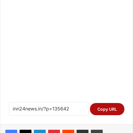
Copy URL
Facebook
X
LinkedIn
Pinterest
Reddit
Share via Email
Print