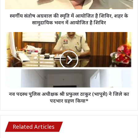
है
शिविर,
शहर
स्वर्गीय संतोष अग्रवाल की स्मृति में आयोजित है शिविर, शहर के
के
सामुदायिक भवन में आयोजित है शिविर
सामुदायिक
भवन
नव
में
पदस्थ
आयोजित
पुलिस
है
अधीक्षक
शिविर
श्री
प्रफुल्ल
ठाकुर
(भापुसे)
ने
जिले
नव पदस्थ पुलिस अधीक्षक श्री प्रफुल्ल ठाकुर (भापुसे) ने जिले का
का
पदभार ग्रहण किया*
पदभार
ग्रहण
किया*
Related Articles