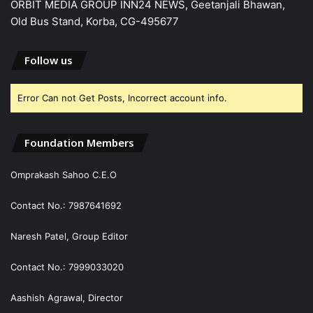
ORBIT MEDIA GROUP INN24 NEWS, Geetanjali Bhawan,
Old Bus Stand, Korba, CG-495677
Follow us
Error Can not Get Posts, Incorrect account info.
Foundation Members
Omprakash Sahoo C.E.O
Contact No.: 7987641692
Naresh Patel, Group Editor
Contact No.: 7999033020
Aashish Agrawal, Director