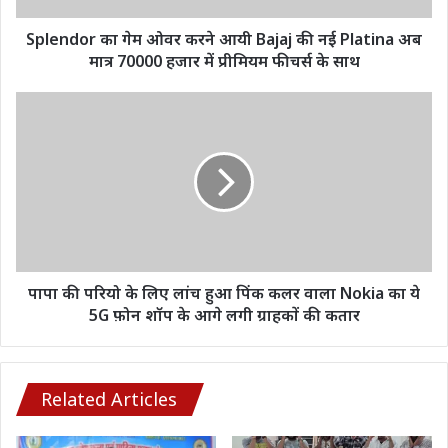
नई
Platina
Splendor का गेम ओवर करने आयी Bajaj की नई Platina अब
अब
मात्र 70000 हजार में प्रीमियम फीचर्स के साथ
मात्र
70000
पापा
हजार
की
में
परियो
प्रीमियम
के
फीचर्स
लिए
के
लांच
साथ
हुआ
पिंक
कलर
वाला
पापा की परियो के लिए लांच हुआ पिंक कलर वाला Nokia का ये
Nokia
5G फ़ोन शॉप के आगे लगी ग्राहकों की कतार
का
ये
5G
फ़ोन
Related Articles
शॉप
के