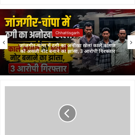
Chhattisgarh
जांजगीर-चांपा में ठगी का अनोखा खेल! काले कागज
को असली नोट बनाने का झांसा, 3 आरोपी गिरफ्तार
Splendor
का
गेम
ओवर
करने
आयी
Bajaj
की