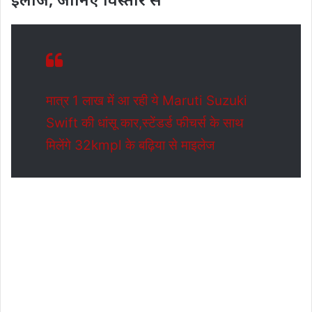
मात्र 1 लाख में आ रही ये Maruti Suzuki
Swift की धांसू कार,स्टेंडर्ड फीचर्स के साथ
मिलेंगे 32kmpl के बढ़िया से माइलेज