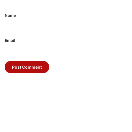
t
*
Name
Email