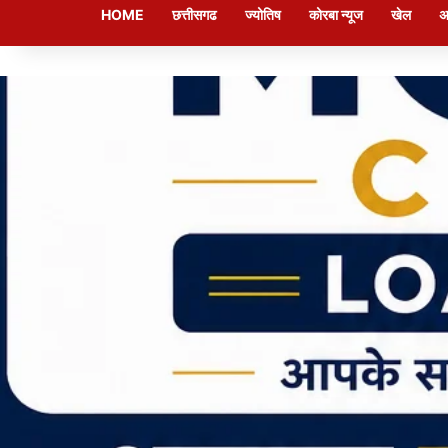
HOME
छत्तीसगढ
ज्योतिष
कोरबा न्यूज
खेल
अ