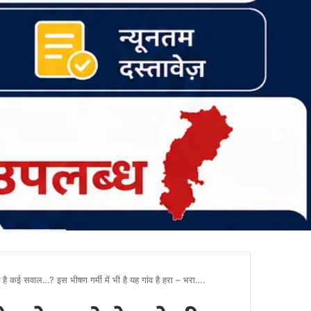
े है कई सवाल…? इस भीषण गर्मी में भी है यह गांव है हरा – भरा….