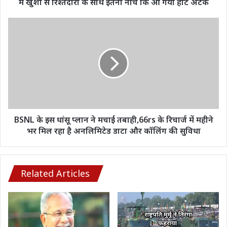
शादी
में खुशी से रिश्तेदारों के साथ इतना नाचे कि आ गया हार्ट अटैक
में
खुशी
BSNL
से
के
रिश्तेदारों
इस
के
धांसू
साथ
प्लान
इतना
ने
नाचे
मचाई
कि
तबाही,66rs
आ
के
गया
रिचार्ज
BSNL के इस धांसू प्लान ने मचाई तबाही,66rs के रिचार्ज में महीने
हार्ट
में
भर मिल रहा है अनलिमिटेड डाटा और कॉलिंग की सुविधा
अटैक
महीने
भर
मिल
रहा
Related Articles
है
अनलिमिटेड
डाटा
और
कॉलिंग