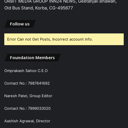
ORBIT MEDIA GROUP INN24 NEWS, Geetanjali Bhawan,
Old Bus Stand, Korba, CG-495677
Follow us
Error Can not Get Posts, Incorrect account info.
Foundation Members
Omprakash Sahoo C.E.O
Contact No.: 7987641692
Naresh Patel, Group Editor
Contact No.: 7999033020
Aashish Agrawal, Director