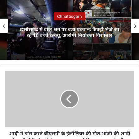
अपराध
*लाखों रूपये की धोखाधड़ी करने वाले गिरोह का पुलिस
ने किया फर्दाफाश*,
शादी
में
डांस
करते
बीएसपी
के
इंजीनियर
की
मौत:भांजी
की
शादी में डांस करते बीएसपी के इंजीनियर की मौत:भांजी की शादी