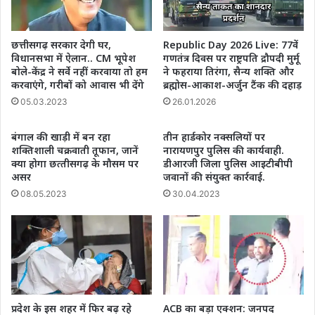
की
सुविधा
छत्तीसगढ़ सरकार देगी घर,
Republic Day 2026 Live: 77वें
विधानसभा में ऐलान.. CM भूपेश
गणतंत्र दिवस पर राष्ट्रपति द्रौपदी मुर्मू
बोले-केंद्र ने सर्वे नहीं करवाया तो हम
ने फहराया तिरंगा, सैन्य शक्ति और
करवाएंगे, गरीबों को आवास भी देंगे
ब्रह्मोस-आकाश-अर्जुन टैंक की दहाड़
05.03.2023
26.01.2026
बंगाल की खाड़ी में बन रहा
तीन हार्डकोर नक्सलियों पर
शक्तिशाली चक्रवाती तूफान, जानें
नारायणपुर पुलिस की कार्यवाही.
क्‍या होगा छत्‍तीसगढ़ के मौसम पर
डीआरजी जिला पुलिस आइटीबीपी
असर
जवानों की संयुक्त कार्रवाई.
08.05.2023
30.04.2023
प्रदेश के इस शहर में फिर बढ़ रहे
ACB का बड़ा एक्शन: जनपद