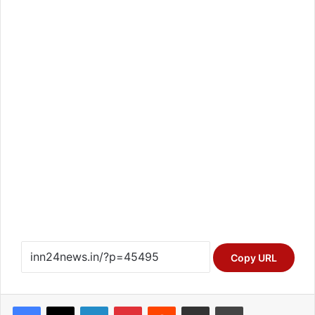
Copy URL
Facebook
X
LinkedIn
Pinterest
Reddit
Share via Email
Print