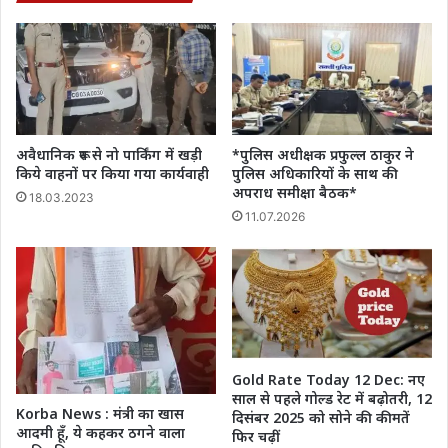
कर
रही
थी
दुलार,
Video
देख
हिल
जाएंगे
अवैधानिक रूप से नो पार्किंग में खड़ी
*पुलिस अधीक्षक प्रफुल्ल ठाकुर ने
आप
किये वाहनों पर किया गया कार्यवाही
पुलिस अधिकारियों के साथ की
अपराध समीक्षा बैठक*
18.03.2023
11.07.2026
Gold Rate Today 12 Dec: नए
साल से पहले गोल्ड रेट में बढ़ोतरी, 12
Korba News : मंत्री का खास
दिसंबर 2025 को सोने की कीमतें
आदमी हूँ, ये कहकर ठगने वाला
फिर चढ़ीं