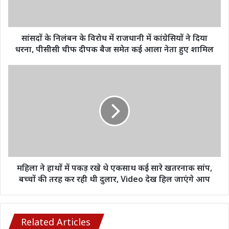
राजधानी
में
कांग्रेसियों
ने
सांसदों के निलंबन के विरोध में राजधानी में कांग्रेसियों ने दिया
दिया
धरना, पीसीसी चीफ दीपक बैज समेत कई आला नेता हुए शामिल
धरना,
पीसीसी
महिला
चीफ
ने
दीपक
हाथों
बैज
में
समेत
पकड़
कई
रखे
आला
थे
नेता
एकसाथ
हुए
कई
शामिल
सारे
महिला ने हाथों में पकड़ रखे थे एकसाथ कई सारे खतरनाक सांप,
खतरनाक
बच्चों की तरह कर रही थी दुलार, Video देख हिल जाएंगे आप
सांप,
बच्चों
की
तरह
Related Articles