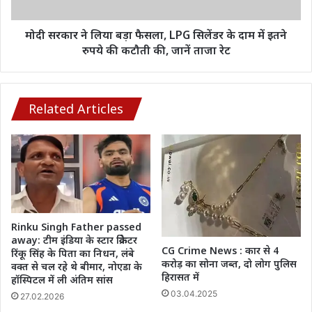
सिलेंडर
के
दाम
मोदी सरकार ने लिया बड़ा फैसला, LPG सिलेंडर के दाम में इतने
में
रुपये की कटौती की, जानें ताजा रेट
इतने
रुपये
की
कटौती
Related Articles
की,
जानें
ताजा
रेट
Rinku Singh Father passed
away: टीम इंडिया के स्टार क्रिकेटर
CG Crime News : कार से 4
रिंकू सिंह के पिता का निधन, लंबे
करोड़ का सोना जब्त, दो लोग पुलिस
वक्त से चल रहे थे बीमार, नोएडा के
हिरासत में
हॉस्पिटल में ली अंतिम सांस
03.04.2025
27.02.2026