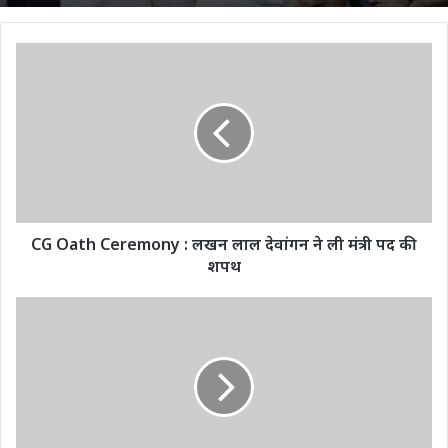
CG
Oath
Ceremony
:
लखन
लाल
देवांगन
ने
ली
मंत्री
CG Oath Ceremony : लखन लाल देवांगन ने ली मंत्री पद की
पद
शपथ
की
शपथ
मोदी
सरकार
ने
लिया
बड़ा
फैसला,
LPG