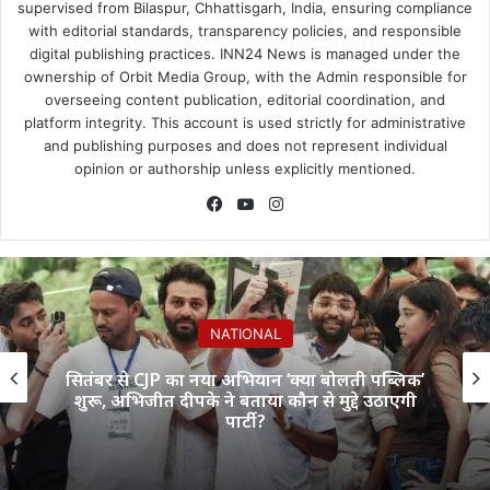
supervised from Bilaspur, Chhattisgarh, India, ensuring compliance
with editorial standards, transparency policies, and responsible
digital publishing practices. INN24 News is managed under the
ownership of Orbit Media Group, with the Admin responsible for
overseeing content publication, editorial coordination, and
platform integrity. This account is used strictly for administrative
and publishing purposes and does not represent individual
opinion or authorship unless explicitly mentioned.
Facebook
YouTube
Instagram
NATIONAL
CJP का नया अभियान ‘क्या बोलती पब्लिक’
अधीक्षिका छ
जीत दीपके ने बताया कौन से मुद्दे उठाएगी
मारती है
पार्टी?
छात्राओं ने