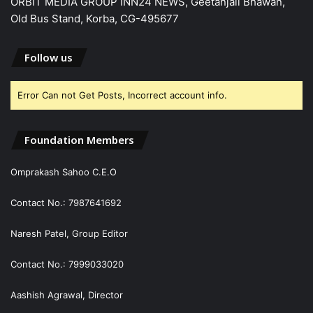
ORBIT MEDIA GROUP INN24 NEWS, Geetanjali Bhawan,
Old Bus Stand, Korba, CG-495677
Follow us
Error Can not Get Posts, Incorrect account info.
Foundation Members
Omprakash Sahoo C.E.O
Contact No.: 7987641692
Naresh Patel, Group Editor
Contact No.: 7999033020
Aashish Agrawal, Director