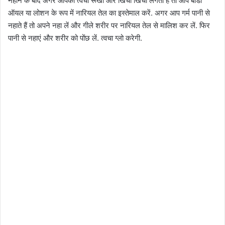
नहाने के बाद अगर आपकी त्‍वचा रूखी और खिंची खिंची लगती है तो आप बॉडी
ऑयल या लोशन के रूप में नारियल तेल का इस्‍तेमाल करें. अगर आप गर्म पानी से
नहाते हैं तो अपने नहा लें और गीले शरीर पर नारियल तेल से मालिश कर लें. फिर
पानी से नहाएं और शरीर को पोंछ लें. त्‍वचा ग्‍लो करेगी.