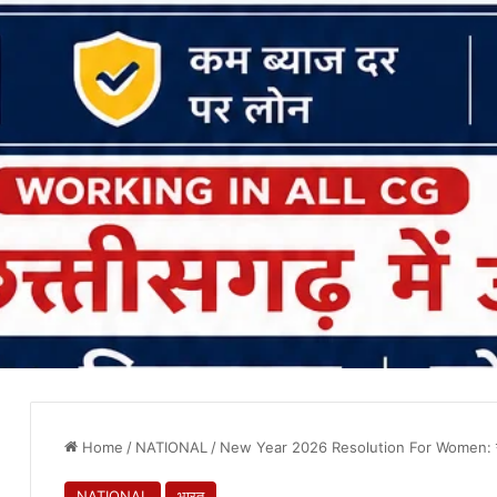
Home
/
NATIONAL
/
New Year 2026 Resolution For Women: नया सा
NATIONAL
भारत