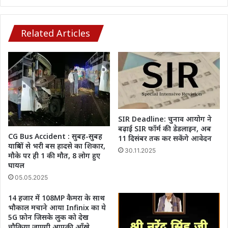
के
छात्रों
ने
Related Articles
प्रतिभागी
के
रूप
में
लिया
भाग..
SIR Deadline: चुनाव आयोग ने
बढ़ाई SIR फॉर्म की डेडलाइन, अब
CG Bus Accident : सुबह-सुबह
11 दिसंबर तक कर सकेंगे आवेदन
यात्रियों से भरी बस हादसे का शिकार,
30.11.2025
मौके पर ही 1 की मौत, 8 लोग हुए
घायल
05.05.2025
14 हजार में 108MP कैमरा के साथ
भौकाल मचाने आया Infinix का ये
5G फ़ोन जिसके लुक को देख
चौकिया जाएगी आपकी आँखे