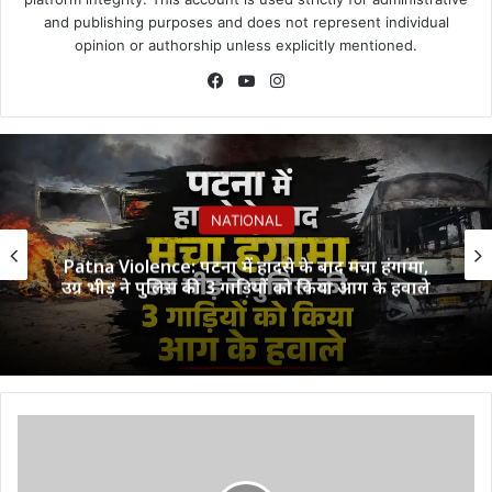
and publishing purposes and does not represent individual
opinion or authorship unless explicitly mentioned.
Facebook
YouTube
Instagram
NATIONAL
Patna Violence: पटना में हादसे के बाद मचा हंगामा,
उग्र भीड़ ने पुलिस की 3 गाड़ियों को किया आग के हवाले
बिलासपुर
:
कलेक्टर