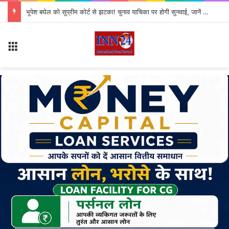
AI जेनरेटेड डीपफेक पर सरकार का बड़ा एक्शन, कड़े हुए नियम; सोशल मीडिया प्लेटफॉर्म्स की बढ़ी जवाबदेही
Menu