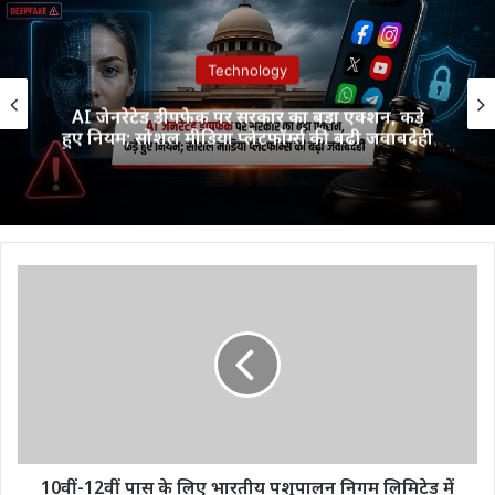
Technology
AI जेनरेटेड डीपफेक पर सरकार का बड़ा एक्शन, कड़े
हुए नियम; सोशल मीडिया प्लेटफॉर्म्स की बढ़ी जवाबदेही
10वीं-12वीं
पास
के
लिए
भारतीय
पशुपालन
निगम
लिमिटेड
में
नौकरी
10वीं-12वीं पास के लिए भारतीय पशुपालन निगम लिमिटेड में