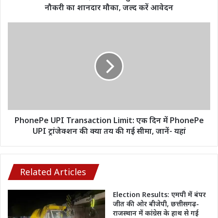
का
नौकरी का शानदार मौका, जल्द करें आवेदन
शानदार
मौका,
PhonePe
जल्द
UPI
करें
Transaction
आवेदन
Limit:
एक
दिन
में
PhonePe
UPI
ट्रांजेक्शन
PhonePe UPI Transaction Limit: एक दिन में PhonePe
की
UPI ट्रांजेक्शन की क्या तय की गई सीमा, जानें- यहां
क्या
तय
की
गई
Related Articles
सीमा,
जानें-
Election Results: एमपी में बंपर
यहां
जीत की ओर बीजेपी, छत्तीसगढ़-
राजस्थान में कांग्रेस के हाथ से गई