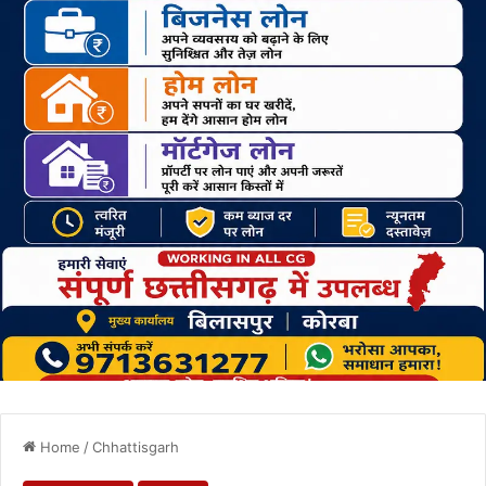
Home
/
Chhattisgarh