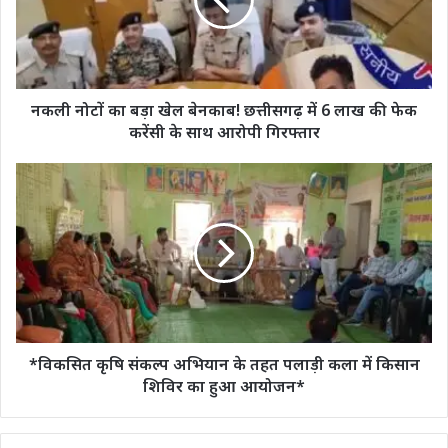
खेल
बेनकाब!
छत्तीसगढ़
में
6
लाख
नकली नोटों का बड़ा खेल बेनकाब! छत्तीसगढ़ में 6 लाख की फेक
की
करेंसी के साथ आरोपी गिरफ्तार
फेक
करेंसी
*विकसित
के
कृषि
साथ
संकल्प
आरोपी
अभियान
गिरफ्तार
के
तहत
पलाड़ी
कला
में
किसान
*विकसित कृषि संकल्प अभियान के तहत पलाड़ी कला में किसान
शिविर
शिविर का हुआ आयोजन*
का
हुआ
आयोजन*