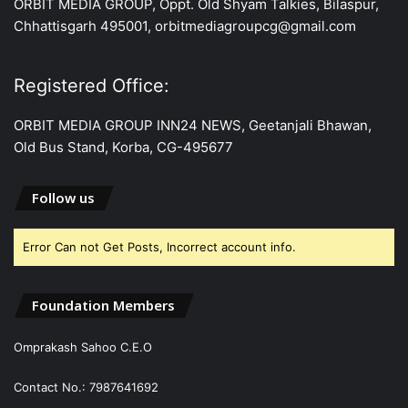
ORBIT MEDIA GROUP, Oppt. Old Shyam Talkies, Bilaspur,
Chhattisgarh 495001, orbitmediagroupcg@gmail.com
Registered Office:
ORBIT MEDIA GROUP INN24 NEWS, Geetanjali Bhawan,
Old Bus Stand, Korba, CG-495677
Follow us
Error Can not Get Posts, Incorrect account info.
Foundation Members
Omprakash Sahoo C.E.O
Contact No.: 7987641692