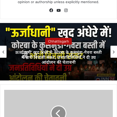
opinion or authorship unless explicitly mentioned.
Facebook
YouTube
Instagram
Chhattisgarh
ऊर्जाधानी’ खुद अंधेरे में: कोरबा के कुसमुंडा-गेवरा बस्ती
में भारी बिजली संकट, जनप्रतिनिधियों ने दी उग्र
आंदोलन की चेतावनी
Indian
Air
Force:
इंडियन
एयरफोर्स