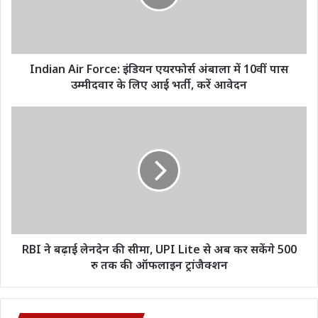
अंबाला
में
10वीं
पास
उम्मीदवार
Indian Air Force: इंडियन एयरफोर्स अंबाला में 10वीं पास
के
उम्मीदवार के लिए आई भर्ती, करें आवेदन
लिए
आई
RBI
भर्ती,
ने
करें
बढ़ाई
आवेदन
लेनदेन
की
सीमा,
UPI
Lite
से
अब
RBI ने बढ़ाई लेनदेन की सीमा, UPI Lite से अब कर सकेंगे 500
कर
रु तक की ऑफलाइन ट्रांजैक्शन
सकेंगे
500
रु