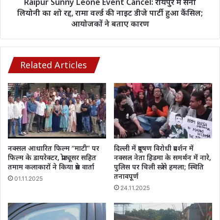
का
Raipur Sunny Leone Event Cancel: रायपुर में सनी
शो
लियोनी का शो रद्द, रामा वर्ल्ड की नाइट डीजे पार्टी हुआ कैंसिल;
रद्द,
आयोजकों ने बताए कारण
रामा
वर्ल्ड
की
नाइट
Related Articles
डीजे
पार्टी
हुआ
कैंसिल;
आयोजकों
ने
बताए
कारण
नक्सल आधारित फिल्म “माटी” पर
दिल्ली में प्रदूषण विरोधी प्रदर्शन में
फिल्म के डायरेक्टर, प्रोड्यूसर सहित
नक्सल नेता हिडमा के समर्थन में नारे,
तमाम कलाकारों ने किया प्रेस वार्ता
पुलिस पर चिली स्प्रे से हमला; स्थिति
तनावपूर्ण
01.11.2025
24.11.2025