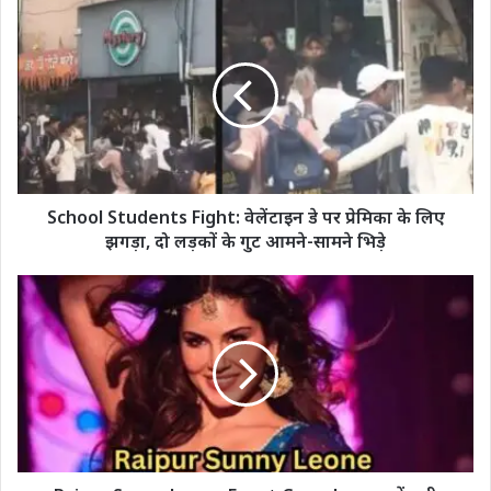
School
Students
Fight: वेलेंटाइन
डे
पर
प्रेमिका
के
लिए
झगड़ा,
दो
School Students Fight: वेलेंटाइन डे पर प्रेमिका के लिए
लड़कों
झगड़ा, दो लड़कों के गुट आमने-सामने भिड़े
के
गुट
Raipur
आमने-
Sunny
सामने
Leone
भिड़े
Event
Cancel:
रायपुर
में
सनी
लियोनी