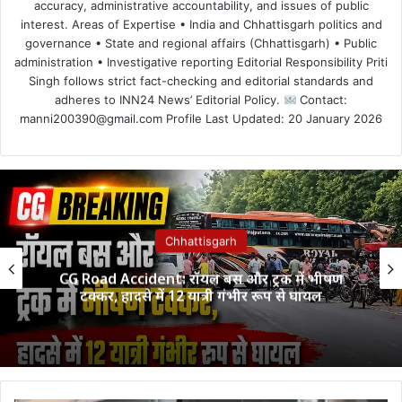
accuracy, administrative accountability, and issues of public
interest. Areas of Expertise • India and Chhattisgarh politics and
governance • State and regional affairs (Chhattisgarh) • Public
administration • Investigative reporting Editorial Responsibility Priti
Singh follows strict fact-checking and editorial standards and
adheres to INN24 News’ Editorial Policy.
Contact:
manni200390@gmail.com Profile Last Updated: 20 January 2026
Chhattisgarh
CG Road Accident: रॉयल बस और ट्रक में भीषण
टक्कर, हादसे में 12 यात्री गंभीर रूप से घायल