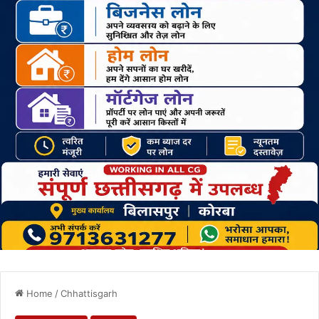
Home
/
Chhattisgarh