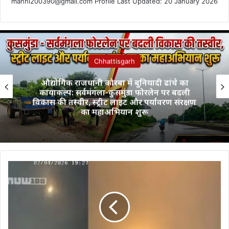
manni200390@gmail.com Profile Last Updated: 20 January 2026
Chhattisgarh
औद्योगिक राजधानी कोरबा में बुनियादी ढांचे का
कायाकल्प: सर्वमंगला-कुसमुंडा फोरलेन पर बदली
विकास की तस्वीर, स्ट्रीट लाइट और पर्यावरण संरक्षण
का महाअभियान शुरू
Israel
Iran
War:
ईरानी
मिसाइल
का