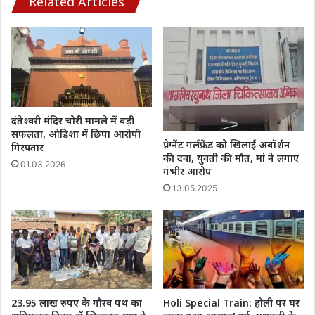
Related Articles
में
मिली
बोतल,
पत्थर
से
कुचला
चेहरा
दंतेश्वरी मंदिर चोरी मामले में बड़ी
सफलता, ओडिशा में छिपा आरोपी
प्रेग्नेंट गर्लफ्रेंड को खिलाई अबॉर्शन
गिरफ्तार
की दवा, युवती की मौत, मां ने लगाए
01.03.2026
गंभीर आरोप
13.05.2025
23.95 लाख रुपए के गौरव पथ का
Holi Special Train: होली पर घर