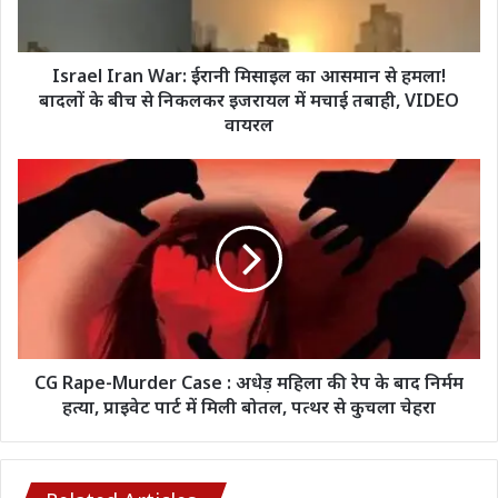
आसमान
से
हमला!
बादलों
Israel Iran War: ईरानी मिसाइल का आसमान से हमला!
के
बादलों के बीच से निकलकर इजरायल में मचाई तबाही, VIDEO
बीच
वायरल
से
निकलकर
CG
इजरायल
Rape-
में
Murder
मचाई
Case
तबाही,
:
VIDEO
अधेड़
वायरल
महिला
की
रेप
के
CG Rape-Murder Case : अधेड़ महिला की रेप के बाद निर्मम
बाद
हत्या, प्राइवेट पार्ट में मिली बोतल, पत्थर से कुचला चेहरा
निर्मम
हत्या,
प्राइवेट
पार्ट