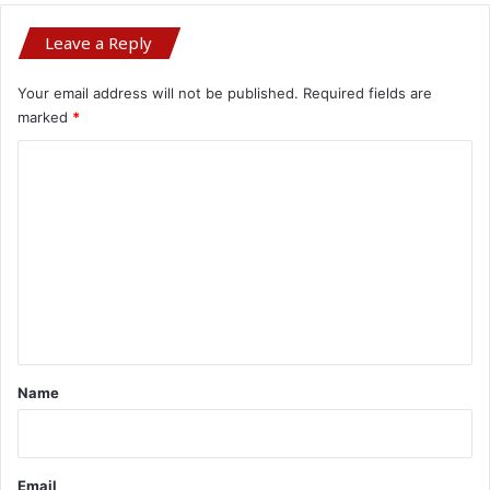
Leave a Reply
Your email address will not be published.
Required fields are
marked
*
C
o
m
m
e
n
t
*
Name
Email