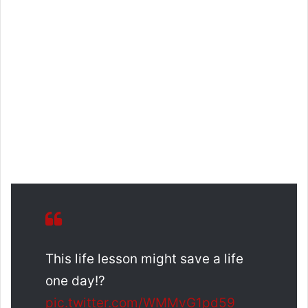
This life lesson might save a life
one day!?
pic.twitter.com/WMMvG1pd59