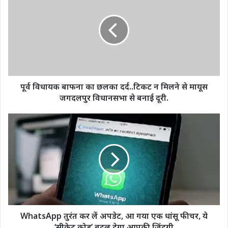
बाफना
का
छलका
दर्द..टिकट
न
मिलने
से
मायूस
पूर्व विधायक बाफना का छलका दर्द..टिकट न मिलने से मायूस
जगदलपुर
जगदलपुर विधानसभा से बनाई दूरी.
विधानसभा
से
WhatsApp
बनाई
तुरंत
दूरी.
कर
लें
अपडेट,
आ
गया
एक
धांसू
फीचर,
WhatsApp तुरंत कर लें अपडेट, आ गया एक धांसू फीचर, ये
ये
‘सीक्रेट कोड’ बदल देगा आपकी जिंदगी