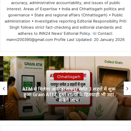
accuracy, administrative accountability, and issues of public
interest. Areas of Expertise • India and Chhattisgarh politics and
governance • State and regional affairs (Chhattisgarh) • Public
administration • Investigative reporting Editorial Responsibility Priti
Singh follows strict fact-checking and editorial standards and
adheres to INN24 News’ Editorial Policy.
Contact:
manni200390@gmail.com Profile Last Updated: 20 January 2026
Chhattisgarh
ATM से मिलेगा अनाज! रायपुर समेत 3 शहरों में शुरू
हुआ Grain ATM, दूसरे राज्यों के हितग्राही भी उठा
सकेंगे लाभ