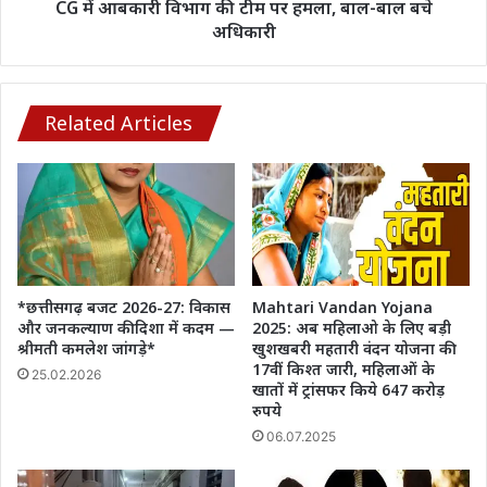
बाल
CG में आबकारी विभाग की टीम पर हमला, बाल-बाल बचे
बचे
अधिकारी
अधिकारी
Related Articles
*छत्तीसगढ़ बजट 2026-27: विकास
Mahtari Vandan Yojana
और जनकल्याण की दिशा में कदम —
2025: अब महिलाओ के लिए बड़ी
श्रीमती कमलेश जांगड़े*
खुशखबरी महतारी वंदन योजना की
17वीं किश्त जारी, महिलाओं के
25.02.2026
खातों में ट्रांसफर किये 647 करोड़
रुपये
06.07.2025