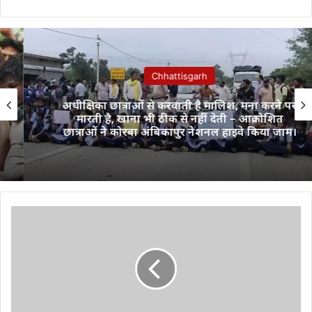
Chhattisgarh
अधीक्षिका छात्राओं से करवाती है मालिश, मना करने पर
मारती है, खाना भी ठीक से नहीं देती – आक्रोशित
छात्राओं ने कोरबा अंबिकापुर नेशनल हाइवे किया जाम।
फ्रेंचाइजी
दिलाने
के
नाम
पर
ठगी
करने