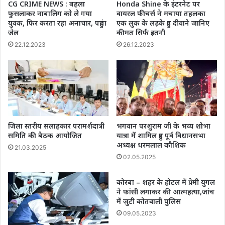
CG CRIME NEWS : बहला
Honda Shine के इंटरनेट पर
डीजल
फुसलाकर नाबालिग काे ले गया
वायरल फीचर्स ने मचाया तहलका
का
युवक, फिर करता रहा अनाचार, पहुंचा
एक लुक के लड़के हुए दीवाने जानिए
रेट
जेल
कीमत सिर्फ इतनी
22.12.2023
26.12.2023
जिला स्तरीय सलाहकार परामर्शदात्री
भगवान परशुराम जी के भव्य शोभा
समिति की बैठक आयोजित
यात्रा में शामिल हुए पूर्व विधानसभा
अध्यक्ष धरमलाल कौशिक
21.03.2025
02.05.2025
कोरबा – शहर के होटल में प्रेमी युगल
ने फांसी लगाकर की आत्महत्या,जांच
में जुटी कोतवाली पुलिस
09.05.2023