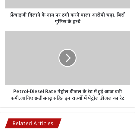
वाला
आरोपी
चढ़ा,
फ्रेंचाइजी दिलाने के नाम पर ठगी करने वाला आरोपी चढ़ा, बिर्रा
बिर्रा
पुलिस के हत्थे
पुलिस
के
Petrol-
हत्थे
Diesel
Rate:पेट्रोल
डीजल
के
रेट
में
हुई
आज
बड़ी
Petrol-Diesel Rate:पेट्रोल डीजल के रेट में हुई आज बड़ी
कमी,जानिए
कमी,जानिए छत्तीसगढ़ सहित इन राज्यों में पेट्रोल डीजल का रेट
छत्तीसगढ़
सहित
इन
राज्यों
Related Articles
में
पेट्रोल