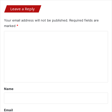
Leave a Reply
Your email address will not be published.
Required fields are
marked
*
C
o
m
m
e
n
t
*
Name
Email