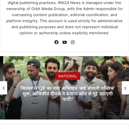
digital publishing practices. INN24 News is managed under the
ownership of Orbit Media Group, with the Admin responsible for
overseeing content publication, editorial coordination, and
platform integrity. This account is used strictly for administrative
and publishing purposes and does not represent individual
opinion or authorship unless explicitly mentioned.
Facebook
YouTube
Instagram
NATIONAL
सितंबर से CJP का नया अभियान ‘क्या बोलती पब्लिक’
शुरू, अभिजीत दीपके ने बताया कौन से मुद्दे उठाएगी
पार्टी?