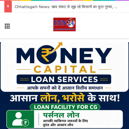
Chhattisgarh News: खाद संकट से जूझ रहे किसानों का फूटा गुस्सा, 35 टन खाद की नीलामी रद्द होने पर सड़क पर उतरे
Menu