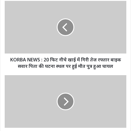
KORBA
NEWS
:
20
फिट
नीचे
खाई
में
गिरी
तेज
KORBA NEWS : 20 फिट नीचे खाई में गिरी तेज रफ्तार बाइक
रफ्तार
सवार पिता की घटना स्थल पर हुई मौत पुत्र हुआ घायल
बाइक
सवार
छत्तीसगढ़:
पिता
चोरी
की
करने
घटना
में
स्थल
एक्सपर्ट
पर
10
हुई
महिलाएं
मौत
गिरफ्तार,
पुत्र
सभी