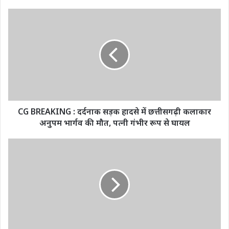
CG
BREAKING
:
दर्दनाक
सड़क
हादसे
में
छत्तीसगढ़ी
कलाकार
अनुपम
CG BREAKING : दर्दनाक सड़क हादसे में छत्तीसगढ़ी कलाकार
भार्गव
अनुपम भार्गव की मौत, पत्नी गंभीर रूप से घायल
की
मौत,
जश्न
पत्नी
ए
गंभीर
ईद
रूप
मिलादुन्नबी
से
जुलूस
घायल
और
गणेश
विसर्जन
एक