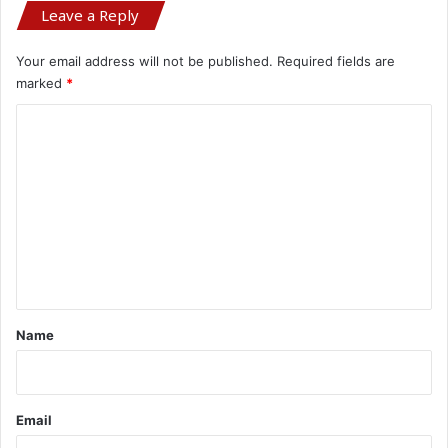
Leave a Reply
Your email address will not be published.
Required fields are
marked
*
C
o
m
m
e
n
t
*
Name
Email