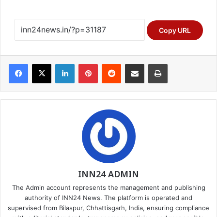
Copy URL
Facebook
X
LinkedIn
Pinterest
Reddit
Share via Email
Print
INN24 ADMIN
The Admin account represents the management and publishing
authority of INN24 News. The platform is operated and
supervised from Bilaspur, Chhattisgarh, India, ensuring compliance