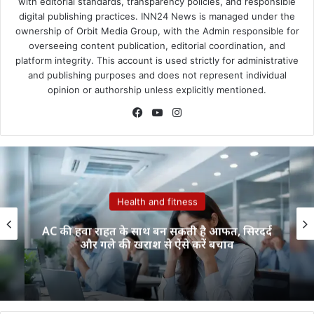
with editorial standards, transparency policies, and responsible
digital publishing practices. INN24 News is managed under the
ownership of Orbit Media Group, with the Admin responsible for
overseeing content publication, editorial coordination, and
platform integrity. This account is used strictly for administrative
and publishing purposes and does not represent individual
opinion or authorship unless explicitly mentioned.
Facebook
YouTube
Instagram
Health and fitness
AC की हवा राहत के साथ बन सकती है आफत, सिरदर्द
और गले की खराश से ऐसे करें बचाव