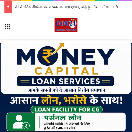
AI जेनरेटेड डीपफेक पर सरकार का बड़ा एक्शन, कड़े हुए नियम; सोशल मीडिया प्लेटफॉर्म्स की बढ़ी जवाबदेही
Menu