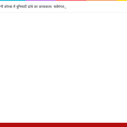
ी कोरबा में बुनियादी ढांचे का कायाकल्प: सर्वमंगला-कुसमुंडा फोरलेन पर बदली विकास की तस्वीर,