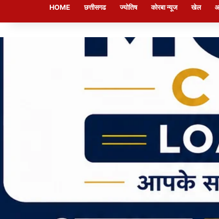
HOME
छत्तीसगढ
ज्योतिष
कोरबा न्यूज
खेल
अ