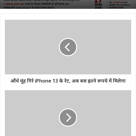
औंधे
मूंह
गिरे
iPhone
13
के
रेट,
अब
बस
इतने
औंधे मूंह गिरे iPhone 13 के रेट, अब बस इतने रूपये में मिलेगा
रूपये
में
रायपुर
मिलेगा
:
कांवड़
यात्रा
में
शामिल
हुए