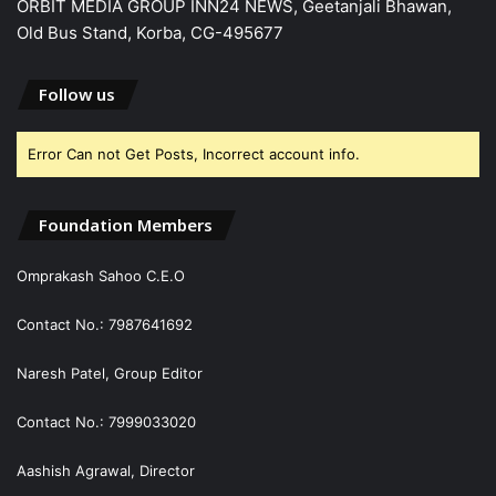
ORBIT MEDIA GROUP INN24 NEWS, Geetanjali Bhawan,
Old Bus Stand, Korba, CG-495677
Follow us
Error Can not Get Posts, Incorrect account info.
Foundation Members
Omprakash Sahoo C.E.O
Contact No.: 7987641692
Naresh Patel, Group Editor
Contact No.: 7999033020
Aashish Agrawal, Director