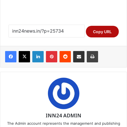
Copy URL
Facebook
X
LinkedIn
Pinterest
Reddit
Share via Email
Print
INN24 ADMIN
The Admin account represents the management and publishing