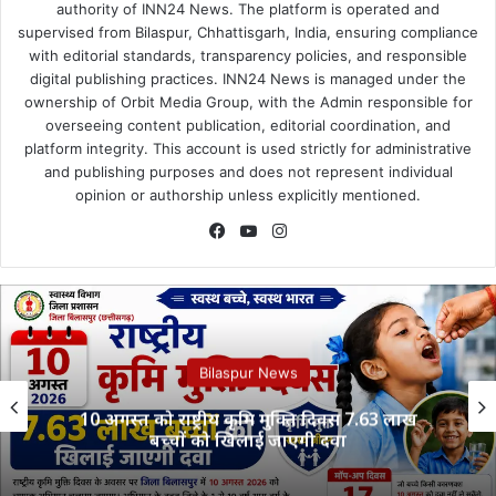
authority of INN24 News. The platform is operated and
supervised from Bilaspur, Chhattisgarh, India, ensuring compliance
with editorial standards, transparency policies, and responsible
digital publishing practices. INN24 News is managed under the
ownership of Orbit Media Group, with the Admin responsible for
overseeing content publication, editorial coordination, and
platform integrity. This account is used strictly for administrative
and publishing purposes and does not represent individual
opinion or authorship unless explicitly mentioned.
Facebook
YouTube
Instagram
Bilaspur News
रीय कृमि मुक्ति दिवस 7.63 लाख
Patna Violence:
ों को खिलाई जाएगी दवा
उग्र भीड़ ने पुलि