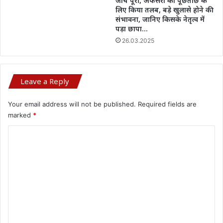
जांच पूरी, अफसरों को पूछताछ के
लिए किया तलब, बड़े खुलासे होने की
संभावना, जानिए किसके नेतृत्व में
पड़ा छापा…
26.03.2025
Leave a Reply
Your email address will not be published.
Required fields are
marked
*
C
o
m
m
e
n
t