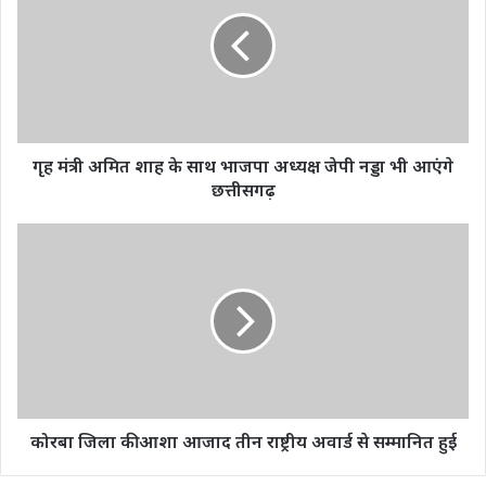
अमित
शाह
के
साथ
भाजपा
अध्यक्ष
जेपी
नड्डा
गृह मंत्री अमित शाह के साथ भाजपा अध्यक्ष जेपी नड्डा भी आएंगे
भी
छत्तीसगढ़
आएंगे
छत्तीसगढ़
कोरबा
जिला
की
आशा
आजाद
तीन
राष्ट्रीय
अवार्ड
से
सम्मानित
कोरबा जिला की आशा आजाद तीन राष्ट्रीय अवार्ड से सम्मानित हुई
हुई