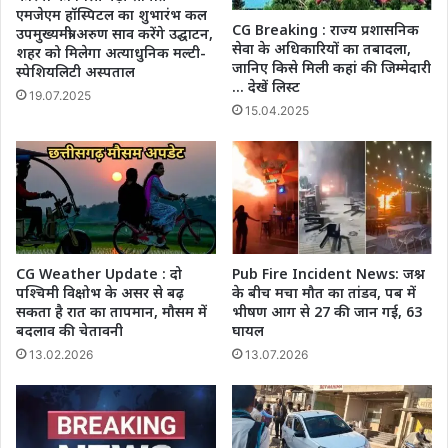
एमजेएम हॉस्पिटल का शुभारंभ कल
CG Breaking : राज्य प्रशासनिक
उपमुख्यमंत्री अरुण साव करेंगे उद्घाटन,
सेवा के अधिकारियों का तबादला,
शहर को मिलेगा अत्याधुनिक मल्टी-
जानिए किसे मिली कहां की जिम्मेदारी
स्पेशियलिटी अस्पताल
… देखें लिस्ट
19.07.2025
15.04.2025
CG Weather Update : दो
Pub Fire Incident News: जश्न
पश्चिमी विक्षोभ के असर से बढ़
के बीच मचा मौत का तांडव, पब में
सकता है रात का तापमान, मौसम में
भीषण आग से 27 की जान गई, 63
बदलाव की चेतावनी
घायल
13.02.2026
13.07.2026