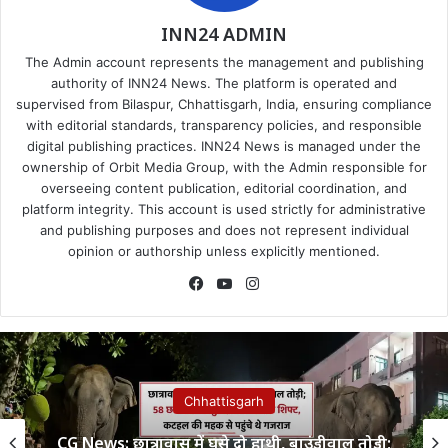
INN24 ADMIN
The Admin account represents the management and publishing
authority of INN24 News. The platform is operated and
supervised from Bilaspur, Chhattisgarh, India, ensuring compliance
with editorial standards, transparency policies, and responsible
digital publishing practices. INN24 News is managed under the
ownership of Orbit Media Group, with the Admin responsible for
overseeing content publication, editorial coordination, and
platform integrity. This account is used strictly for administrative
and publishing purposes and does not represent individual
opinion or authorship unless explicitly mentioned.
Facebook
YouTube
Instagram
Chhattisgarh
CG News: छात्रावास में घुसे दो हाथी, बाउंड्रीवाल तोड़ी;