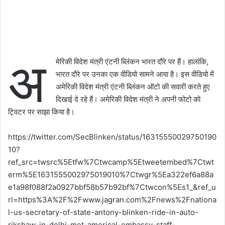
अ
मेरिकी विदेश मंत्री एंटनी ब्लिंकन भारत दौरे पर हैं। हालांकि,
भारत दौरे पर उनका एक वीडियो सामने आया है। इस वीडियो में
अमेरिकी विदेश मंत्री एंटनी ब्लिंकन ऑटो की सवारी करते हुए
दिखाई दे रहे हैं। अमेरिकी विदेश मंत्री ने अपनी फोटो को
ट्विटर पर साझा किया है।
https://twitter.com/SecBlinken/status/16315550029750190
10?
ref_src=twsrc%5Etfw%7Ctwcamp%5Etweetembed%7Ctwt
erm%5E1631555002975019010%7Ctwgr%5Ea322ef6a88a
e1a98f088f2a0927bbf58b57b92bf%7Ctwcon%5Es1_&ref_u
rl=https%3A%2F%2Fwww.jagran.com%2Fnews%2Fnationa
l-us-secretary-of-state-antony-blinken-ride-in-auto-
rikshaw-in-delhi-met-americal-embassy-staff-