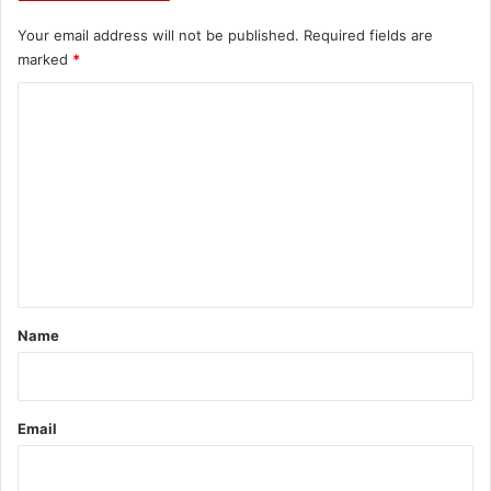
Your email address will not be published.
Required fields are
marked
*
C
o
m
m
e
n
t
*
Name
Email