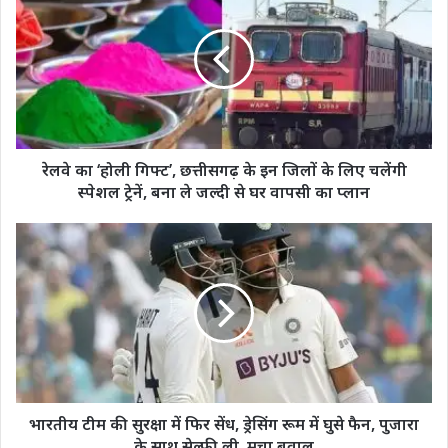
‘होली
गिफ्ट’,
छत्तीसगढ़
के
इन
जिलों
के
लिए
रेलवे का ‘होली गिफ्ट’, छत्तीसगढ़ के इन जिलों के लिए चलेंगी
चलेंगी
स्पेशल ट्रेनें, बना ले जल्दी से घर वापसी का प्लान
स्पेशल
ट्रेनें,
भारतीय
बना
टीम
ले
की
जल्दी
सुरक्षा
से
में
घर
फिर
वापसी
सेंध,
का
ड्रेसिंग
प्लान
रूम
में
भारतीय टीम की सुरक्षा में फिर सेंध, ड्रेसिंग रूम में घुसे फैन, पुजारा
घुसे
के साथ सेल्फी ली, मचा बवाल