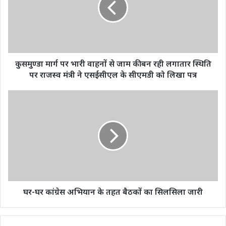
वाहनों
से
जाम
की
बन
रही
कुसमुण्डा मार्ग पर भारी वाहनों से जाम की बन रही लगातार स्थिति
लगातार
पर राजस्व मंत्री ने एसईसीएल के सीएमडी को लिखा पत्र
स्थिति
पर
घर-
राजस्व
घर
मंत्री
कांग्रेस
ने
अभियान
एसईसीएल
के
के
तहत
सीएमडी
बैठकों
को
का
लिखा
सिलसिला
पत्र
जारी
घर-घर कांग्रेस अभियान के तहत बैठकों का सिलसिला जारी