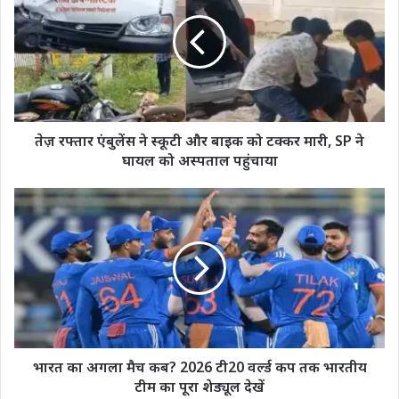
एंबुलेंस
ने
स्कूटी
और
बाइक
को
टक्कर
मारी,
तेज़ रफ्तार एंबुलेंस ने स्कूटी और बाइक को टक्कर मारी, SP ने
SP
घायल को अस्पताल पहुंचाया
ने
घायल
भारत
को
का
अस्पताल
अगला
पहुंचाया
मैच
कब?
2026
टी20
वर्ल्ड
कप
तक
भारत का अगला मैच कब? 2026 टी20 वर्ल्ड कप तक भारतीय
भारतीय
टीम का पूरा शेड्यूल देखें