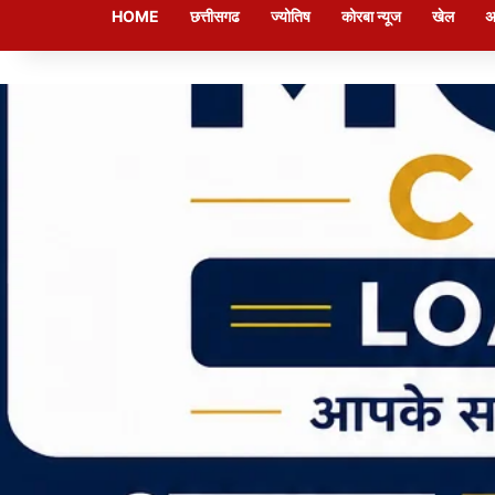
HOME
छत्तीसगढ
ज्योतिष
कोरबा न्यूज
खेल
अ