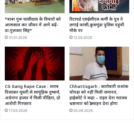
*बाबा गुरू घासीदास के विचारों को
रिटायर्ड एसईसीएल कर्मी के पुत्र ने
आत्मसात कर जीवन में आगे बढ़ें-
लगाई फांसी,कुसमुंडा पुलिस पहुंची
ठा.गुलजार सिंह*
मौके पर
31.01.2026
12.06.2025
CG Gang Rape Case : शराब
Chhattisgarh : कारोबारी शशांक
पिलाकर युवती से सामूहिक दुष्कर्म,
चोपड़ा को नहीं मिली जमानत,
अर्धनग्न हालत में मिली पीड़िता, दो
हाईकोर्ट ने कहा – राहत देना मतलब
आरोपी गिरफ्तार
भ्रष्टाचार को प्रोत्साहन देना होगा
17.05.2026
20.06.2025