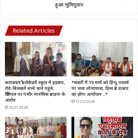
के
हुआ भूमिपूजन
लिए
हुआ
भूमिपूजन
Related Articles
करांजवार प्री-सेकेंडरी स्कूल में हड़कंप,
*सक्ती में 19 मार्च को हिन्दू नववर्ष
रोते-बिलखते बच्चे थाने पहुंचे,
पर भव्य शोभायात्रा, दिव्य प्रेत दरबार
प्रिंसिपल पर गंभीर मानसिक प्रताड़ना के
का होगा आयोजन ..*
आरोप
17.03.2026
25.01.2026