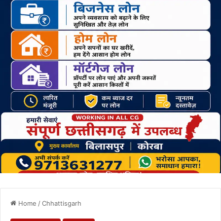
Home
/
Chhattisgarh