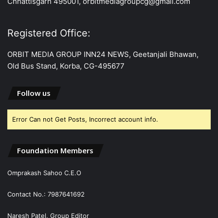
Chhattisgarh 495001, orbitmediagroupcg@gmail.com
Registered Office:
ORBIT MEDIA GROUP INN24 NEWS, Geetanjali Bhawan,
Old Bus Stand, Korba, CG-495677
Follow us
Error Can not Get Posts, Incorrect account info.
Foundation Members
Omprakash Sahoo C.E.O
Contact No.: 7987641692
Naresh Patel, Group Editor