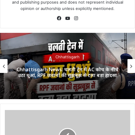
and publishing purposes and does not represent individual
opinion or authorship unless explicitly mentioned.
Facebook
YouTube
Instagram
Chhattisgarh
Chhattisgarh News: चलती ट्रेन में AC कोच के नीचे
उठा धुआं, RPF जवानों की सूझबूझ से टला बड़ा हादसा
20
हजार
रूपये
में