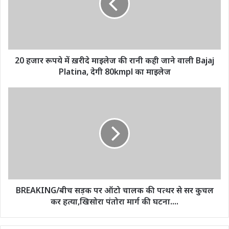
ख़रीदे
माइलेज
की
रानी
कही
जाने
20 हजार रूपये में ख़रीदे माइलेज की रानी कही जाने वाली Bajaj
वाली
Platina, देगी 80kmpl का माइलेज
Bajaj
Platina,
BREAKING/
देगी
बीच
80kmpl
सड़क
का
पर
माइलेज
ऑटो
चालक
की
पत्थर
से
सर
BREAKING/बीच सड़क पर ऑटो चालक की पत्थर से सर कुचल
कुचल
कर हत्या,खिसोरा पंतोरा मार्ग की घटना....
कर
हत्या,खिसोरा