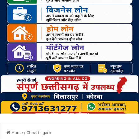
Home
/
Chhattisgarh