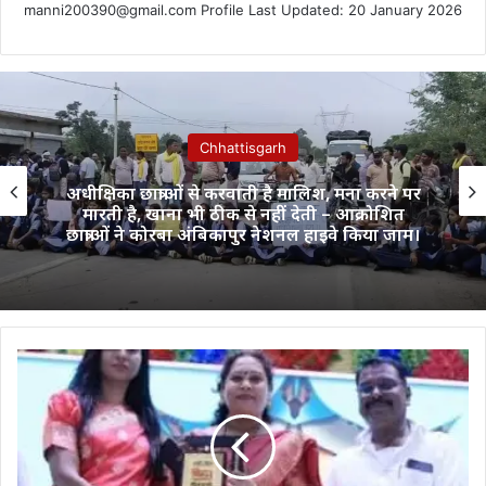
manni200390@gmail.com Profile Last Updated: 20 January 2026
Chhattisgarh
अधीक्षिका छात्राओं से करवाती है मालिश, मना करने पर
मारती है, खाना भी ठीक से नहीं देती – आक्रोशित
छात्राओं ने कोरबा अंबिकापुर नेशनल हाइवे किया जाम।
न्यायधानी
बिलासपुर
में
सरपंच
रामीन
सोनवाने