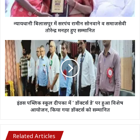
व
समाजसेवी
तोरेन्द्र
मनहर
न्यायधानी बिलासपुर में सरपंच रामीन सोनवाने व समाजसेवी
हुए
तोरेन्द्र मनहर हुए सम्मानित
सम्मानित
इंडस
पब्लिक
स्कूल
दीपका
में
'
डॉक्टर्स
डे'
पर
हुआ
इंडस पब्लिक स्कूल दीपका में ' डॉक्टर्स डे' पर हुआ विशेष
विशेष
आयोजन, किया गया डॉक्टर्स को सम्मानित
आयोजन,
किया
गया
डॉक्टर्स
Related Articles