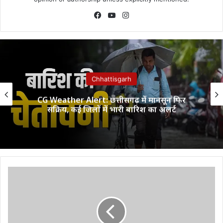
Facebook
YouTube
Instagram
Chhattisgarh
CG Weather Alert: छत्तीसगढ़ में मानसून फिर
सक्रिय, कई जिलों में भारी बारिश का अलर्ट
24
घंटे
में
भूकंप
से