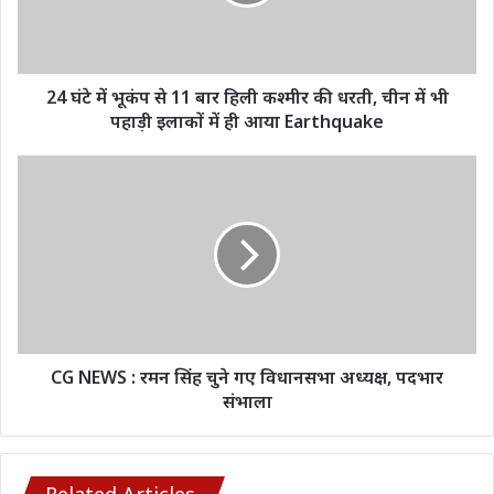
11
बार
हिली
कश्मीर
की
24 घंटे में भूकंप से 11 बार हिली कश्मीर की धरती, चीन में भी
धरती,
पहाड़ी इलाकों में ही आया Earthquake
चीन
में
CG
भी
NEWS
पहाड़ी
:
इलाकों
रमन
में
सिंह
ही
चुने
आया
गए
Earthquake
विधानसभा
अध्यक्ष,
पदभार
CG NEWS : रमन सिंह चुने गए विधानसभा अध्यक्ष, पदभार
संभाला
संभाला