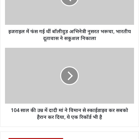
बॉलीवुड
अभिनेत्री
नुसरत
भरूचा,
भारतीय
इजराइल में फंस गई थीं बॉलीवुड अभिनेत्री नुसरत भरूचा, भारतीय
दूतावास
दूतावास ने सकुशल निकाला
ने
सकुशल
104
निकाला
साल
की
उम्र
में
दादी
मां
ने
विमान
से
104 साल की उम्र में दादी मां ने विमान से स्काईडाइव कर सबको
स्काईडाइव
हैरान कर दिया, ये एक रिकॉर्ड भी है
कर
सबको
हैरान