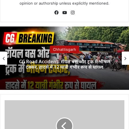
opinion or authorship unless explicitly mentioned.
Facebook
YouTube
Instagram
Chhattisgarh
CG Road Accident: रॉयल बस और ट्रक में भीषण
टक्कर, हादसे में 12 यात्री गंभीर रूप से घायल
इजराइल
में
फंस
गई
थीं