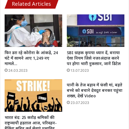
कर
Related Articles
दिया,
ये
एक
रिकॉर्ड
भी
है
फिर डरा रहे कोरोना के आंकड़े, 24
SBI ग्राहक कृपया ध्यान दें, बनाया
घंटे में सामने आए 1,249 नए
ऐसा नियम जिसे नजरअंदाज करने
मामले…
पर होगा भारी नुकसान, जानें डिटेल
24.03.2023
13.07.2023
पानी के तेज बहाव में फंसी मां, बहते
बच्चे को बचाने देवदूत बनकर पहुंचा
शख्स, देखें Video
23.07.2023
भारत बंद: 25 करोड़ श्रमिकों की
राष्ट्रव्यापी हड़ताल आज, परिवहन-
बैंकिंग सहित कई सेवाएं प्रभावित