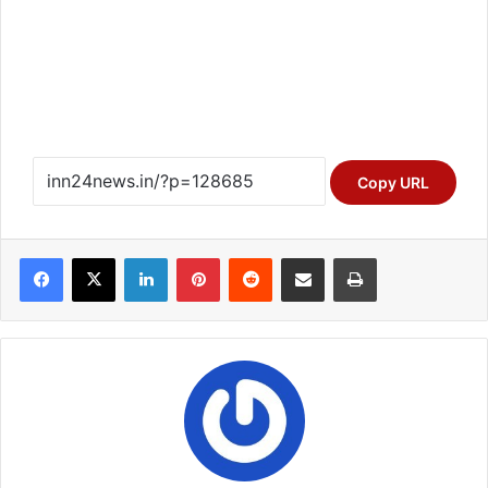
Copy URL
Facebook
X
LinkedIn
Pinterest
Reddit
Share via Email
Print