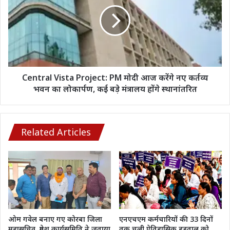
Project: PM
अच्छा
मोदी
होगा,
आज
जानिए
करेंगे
क्या
नए
कहता
कर्तव्य
आप
भवन
का
का
Central Vista Project: PM मोदी आज करेंगे नए कर्तव्य
राशि
लोकार्पण,
भवन का लोकार्पण, कई बड़े मंत्रालय होंगे स्थानांतरित
फल
कई
बड़े
मंत्रालय
होंगे
Related Articles
स्थानांतरित
ओम गवेल बनाए गए कोरबा जिला
एनएचएम कर्मचारियों की 33 दिनों
महासचिव, प्रदेश कार्यसमिति ने जताया
तक चली ऐतिहासिक हड़ताल को