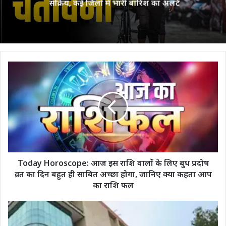
सक्रिय, कई जिलों में भारी बारिश का अलर्ट
Today
Horoscope:
आज
इस
राशि
वालों
के
लिए
बुध
प्रदोष
Today Horoscope: आज इस राशि वालों के लिए बुध प्रदोष
व्रत
व्रत का दिन बहुत ही साबित अच्छा होगा, जानिए क्या कहता आप
का
का राशि फल
दिन
बहुत
Central
ही
Vista
साबित