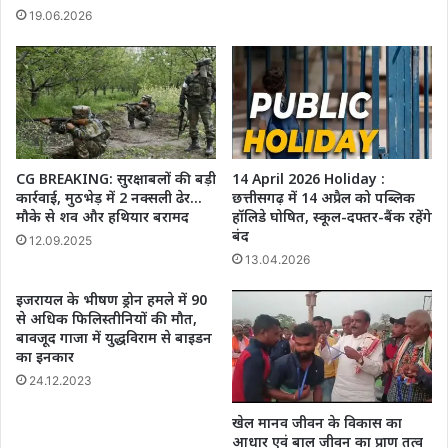
19.06.2026
CG BREAKING: सुरक्षाबलों की बड़ी
14 April 2026 Holiday :
कार्रवाई, मुठभेड़ में 2 नक्सली ढेर…
छत्तीसगढ़ में 14 अप्रैल को पब्लिक
मौके से शव और हथियार बरामद
हॉलिडे घोषित, स्कूल-दफ्तर-बैंक रहेंगे
बंद
12.09.2025
13.04.2026
इजरायल के भीषण ड्रोन हमले में 90
से अधिक फिलिस्तीनियों की मौत,
बावजूद गाजा में युद्धविराम से बाइडन
का इनकार
24.12.2023
खेल मानव जीवन के विकास का
आधार एवं बाल जीवन का प्राण तत्व