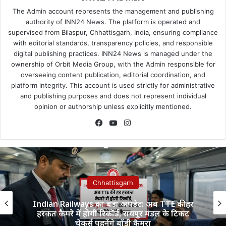
The Admin account represents the management and publishing
authority of INN24 News. The platform is operated and
supervised from Bilaspur, Chhattisgarh, India, ensuring compliance
with editorial standards, transparency policies, and responsible
digital publishing practices. INN24 News is managed under the
ownership of Orbit Media Group, with the Admin responsible for
overseeing content publication, editorial coordination, and
platform integrity. This account is used strictly for administrative
and publishing purposes and does not represent individual
opinion or authorship unless explicitly mentioned.
Facebook
YouTube
Instagram
Chhattisgarh
Indian Railways का बड़ा अपडेट: अब TTE की हर
हरकत कैमरे में होगी रिकॉर्ड, रायपुर मंडल के टिकट
चेकर्स पहनेंगे बॉडी कैमरा