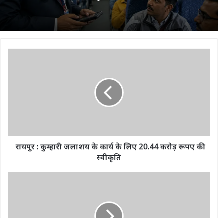
रायपुर
:
कुम्हारी
जलाशय
के
कार्य
के
लिए
20.44
करोड़
रायपुर : कुम्हारी जलाशय के कार्य के लिए 20.44 करोड़ रूपए की
रूपए
स्वीकृति
की
स्वीकृति
पुलिस
ने
पेश
की
मानवता