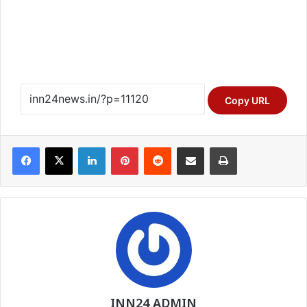
Copy URL
Facebook
X
LinkedIn
Pinterest
Reddit
Share via Email
Print
INN24 ADMIN