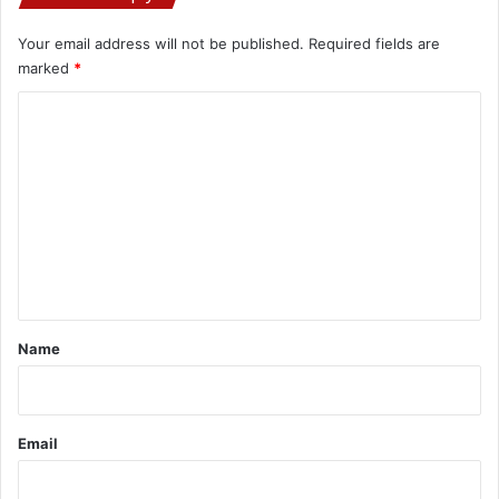
Your email address will not be published.
Required fields are
marked
*
C
o
m
m
e
n
t
*
Name
Email