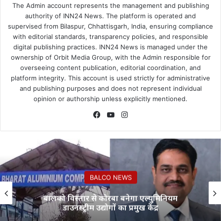
The Admin account represents the management and publishing
authority of INN24 News. The platform is operated and
supervised from Bilaspur, Chhattisgarh, India, ensuring compliance
with editorial standards, transparency policies, and responsible
digital publishing practices. INN24 News is managed under the
ownership of Orbit Media Group, with the Admin responsible for
overseeing content publication, editorial coordination, and
platform integrity. This account is used strictly for administrative
and publishing purposes and does not represent individual
opinion or authorship unless explicitly mentioned.
Facebook
YouTube
Instagram
छत्तीसगढ
*विश्व आदिवासी दिवस पर आज पं. दीन दयाल
स्टेडियम सक्ती में मूलनिवासियों का बड़ा आयोजन…*