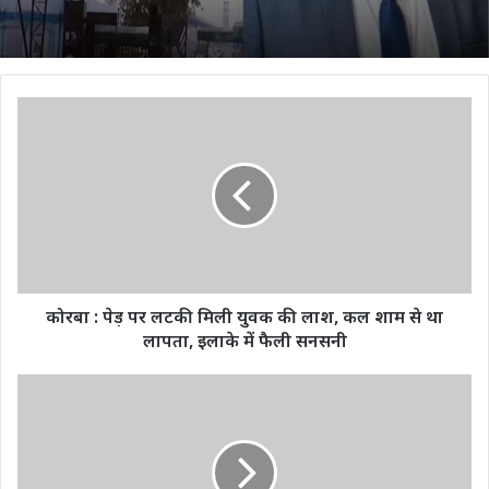
कोरबा
:
पेड़
पर
लटकी
मिली
युवक
की
लाश,
कल
कोरबा : पेड़ पर लटकी मिली युवक की लाश, कल शाम से था
शाम
लापता, इलाके में फैली सनसनी
से
था
Credit
लापता,
Card
इलाके
का
में
करते
फैली
हैं