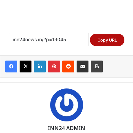
Copy URL
Facebook
X
LinkedIn
Pinterest
Reddit
Share via Email
Print
INN24 ADMIN