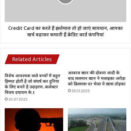
सनसनी
इस्तेमाल
तो
हो
जाएं
सावधान,
Credit Card का करते हैं इस्तेमाल तो हो जाएं सावधान, आपका
आपका
खर्च बढ़ाकर कमाती हैं क्रेडिट कार्ड कंपनियां
खर्च
बढ़ाकर
कमाती
हैं
Related Articles
क्रेडिट
कार्ड
अरबाज खान की दोबारा शादी के
विशेष आवश्यक वाले बच्चों में बहुत
कंपनियां
बाद सलमान खान ने मलाइका अरोड़ा
हिम्मत होती है जो संघर्ष कर दुनिया
को क्रिसमस पर भेजा ये खास तोहफा
के लिए बनते है उदाहरण..कलेक्टर
26.12.2023
विजय दयाराम के.t
20.07.2023