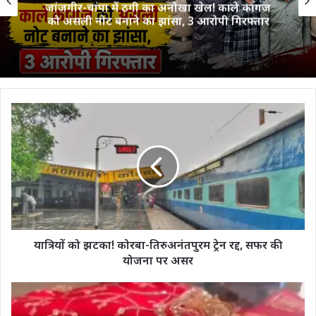
जांजगीर-चांपा में ठगी का अनोखा खेल! काले कागज
को असली नोट बनाने का झांसा, 3 आरोपी गिरफ्तार
यात्रियों
को
झटका!
कोरबा-
तिरुअनंतपुरम
ट्रेन
रद्द,
सफर
की
योजना
यात्रियों को झटका! कोरबा-तिरुअनंतपुरम ट्रेन रद्द, सफर की
पर
योजना पर असर
असर
Frog
Wedding: