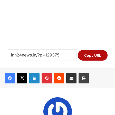
Copy URL
Facebook
X
LinkedIn
Pinterest
Reddit
Share via Email
Print