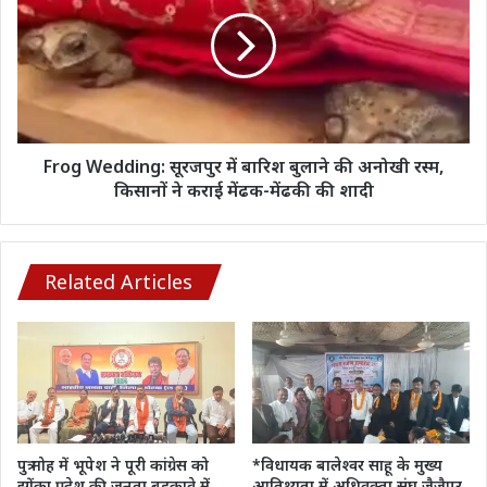
सूरजपुर
में
बारिश
बुलाने
की
अनोखी
रस्म,
किसानों
Frog Wedding: सूरजपुर में बारिश बुलाने की अनोखी रस्म,
ने
किसानों ने कराई मेंढक-मेंढकी की शादी
कराई
मेंढक-
मेंढकी
की
Related Articles
शादी
पुत्र मोह में भूपेश ने पूरी कांग्रेस को
*विधायक बालेश्वर साहू के मुख्य
झोंका,प्रदेश की जनता बहकावे में
आतिथ्यता में अधिवक्ता संघ जैजैपुर