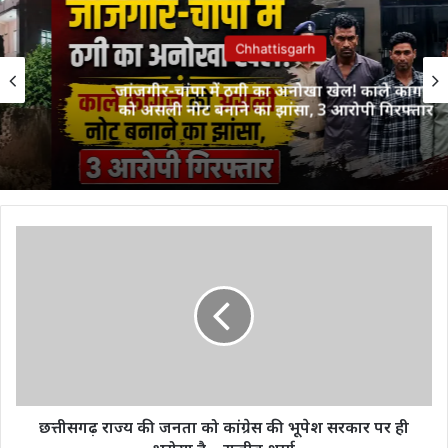
Chhattisgarh
जांजगीर-चांपा में ठगी का अनोखा खेल! काले कागज
को असली नोट बनाने का झांसा, 3 आरोपी गिरफ्तार
छत्तीसगढ़
राज्य
की
जनता
को
कांग्रेस
की
भूपेश
सरकार
पर
छत्तीसगढ़ राज्य की जनता को कांग्रेस की भूपेश सरकार पर ही
ही