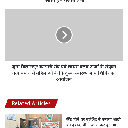
भरोसा है – राजीव शर्मा
भरोसा
है
जूना
–
बिलासपुर
राजीव
व्यापारी
शर्मा
संघ
एवं
लायंस
क्लब
ऊर्जा
के
संयुक्त
जूना बिलासपुर व्यापारी संघ एवं लायंस क्लब ऊर्जा के संयुक्त
तत्वावधान
तत्वावधान में महिलाओं के निःशुल्क स्वास्थ्य जाँच शिविर का
में
आयोजन
महिलाओं
के
निःशुल्क
स्वास्थ्य
Related Articles
जाँच
शिविर
प्रेग्नेंट होने पर गर्लफ्रेंड ने बनाया शादी
का
का दबाव, प्रेमी ने कॉल कर बुलाया
आयोजन