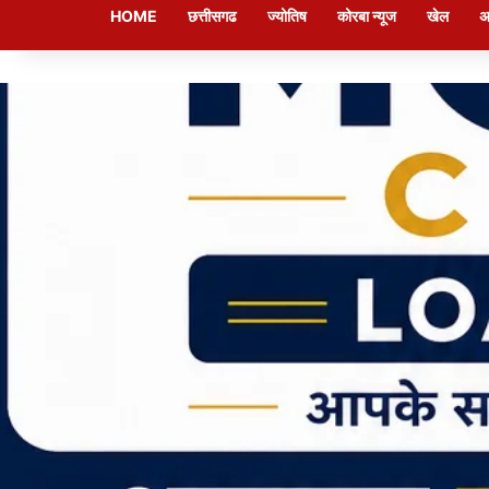
HOME
छत्तीसगढ
ज्योतिष
कोरबा न्यूज
खेल
अ