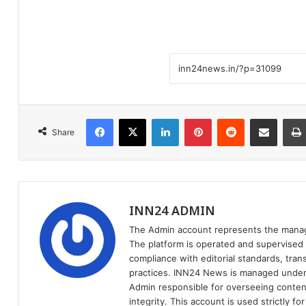
Facebook
X
LinkedIn
Pinterest
Reddit
Share via Email
Share
INN24 ADMIN
The Admin account represents the manag
The platform is operated and supervised f
compliance with editorial standards, trans
practices. INN24 News is managed under
Admin responsible for overseeing content 
integrity. This account is used strictly 