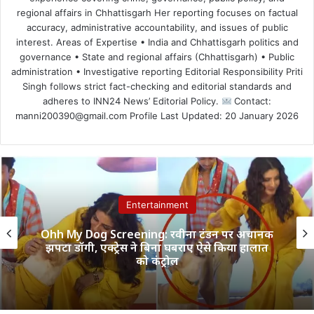
regional affairs in Chhattisgarh Her reporting focuses on factual
accuracy, administrative accountability, and issues of public
interest. Areas of Expertise • India and Chhattisgarh politics and
governance • State and regional affairs (Chhattisgarh) • Public
administration • Investigative reporting Editorial Responsibility Priti
Singh follows strict fact-checking and editorial standards and
adheres to INN24 News’ Editorial Policy.
Contact:
manni200390@gmail.com Profile Last Updated: 20 January 2026
Entertainment
Ohh My Dog Screening: रवीना टंडन पर अचानक
झपटा डॉगी, एक्ट्रेस ने बिना घबराए ऐसे किया हालात
को कंट्रोल