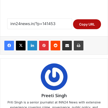
Copy URL
Facebook
X
LinkedIn
Pinterest
Reddit
Share via Email
Print
Preeti Singh
Priti Singh is a senior journalist at INN24 News with extensive
experience covering crime, governance, public policy, and