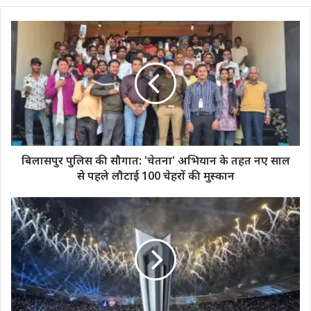
बिलासपुर
पुलिस
की
सौगात:
'चेतना'
अभियान
के
तहत
नए
साल
बिलासपुर पुलिस की सौगात: 'चेतना' अभियान के तहत नए साल
से
से पहले लौटाई 100 चेहरों की मुस्कान
पहले
लौटाई
T20
100
World
चेहरों
Cup
की
2026:
मुस्कान
भारत
की
टी20
वर्ल्ड