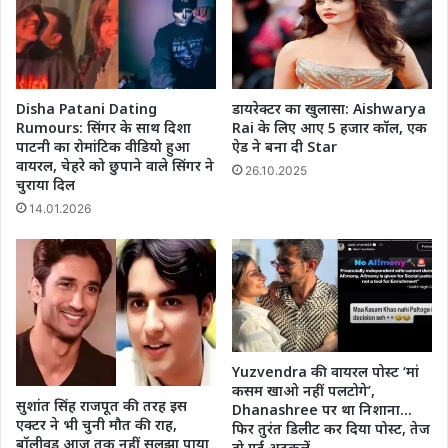
Disha Patani Dating
डायरेक्टर का खुलासा: Aishwarya
Rumours: सिंगर के साथ दिशा
Rai के लिए आए 5 हजार कॉल, एक
पाटनी का रोमांटिक वीडियो हुआ
ऐड ने बना दी Star
वायरल, चेहरे को छुपाने वाले सिंगर ने
26.10.2025
चुराया दिल
14.01.2026
Yuzvendra की वायरल पोस्ट ‘मां
कसम खाओ नहीं पलटोगे’,
सुशांत सिंह राजपूत की तरह इस
Dhanashree पर था निशाना…
एक्टर ने भी चुनी मौत की राह,
फिर तुरंत डिलीट कर दिया पोस्ट, तेज
बॉलीवुड आज तक नहीं सुलझा पाया
हो गईं अटकलें