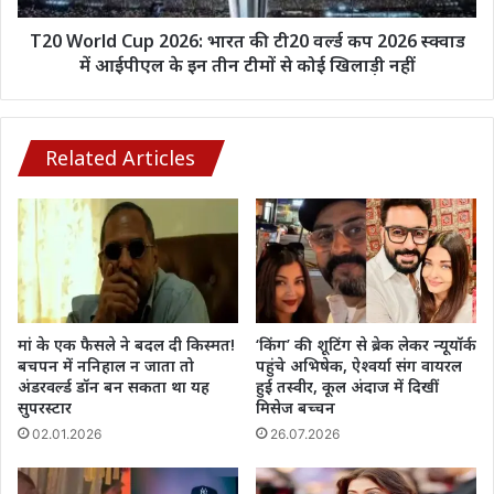
कप
2026
T20 World Cup 2026: भारत की टी20 वर्ल्ड कप 2026 स्क्वाड
स्क्वाड
में आईपीएल के इन तीन टीमों से कोई खिलाड़ी नहीं
में
आईपीएल
के
इन
Related Articles
तीन
टीमों
से
कोई
खिलाड़ी
नहीं
मां के एक फैसले ने बदल दी किस्मत!
‘किंग’ की शूटिंग से ब्रेक लेकर न्यूयॉर्क
बचपन में ननिहाल न जाता तो
पहुंचे अभिषेक, ऐश्वर्या संग वायरल
अंडरवर्ल्ड डॉन बन सकता था यह
हुई तस्वीर, कूल अंदाज में दिखीं
सुपरस्टार
मिसेज बच्चन
02.01.2026
26.07.2026