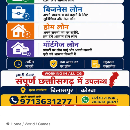
Home
/
World
/
Games