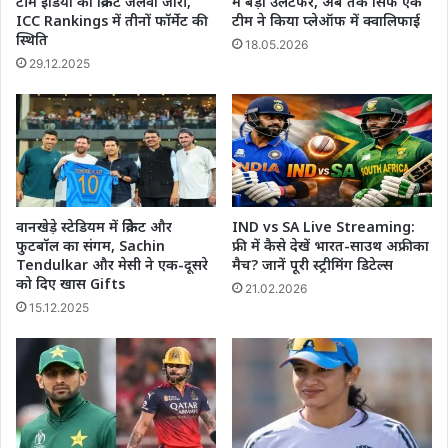
टीम इंडिया का क्रिकेट जलवा जारी,
में बड़ा उलटफेर, अब तक सिर्फ एक
ICC Rankings में तीनों फॉर्मेट की
टीम ने किया प्लेऑफ में क्वालिफाई
स्थिति
18.05.2026
29.12.2025
वानखेड़े स्टेडियम में क्रिकेट और
IND vs SA Live Streaming:
फुटबॉल का संगम, Sachin
फ्री में कैसे देखें भारत-साउथ अफ्रीका
Tendulkar और मेसी ने एक-दूसरे
मैच? जानें पूरी स्ट्रीमिंग डिटेल्स
को दिए खास Gifts
21.02.2026
15.12.2025