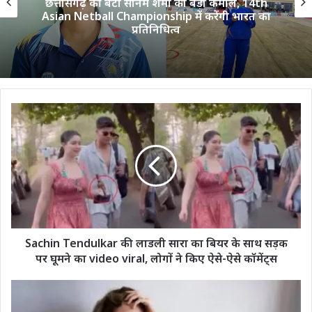
 की बेटी सोनम शर्मा का बड़ा कमाल, 14th
शुभमन गिल 
ball Championship में करेंगी भारत का
15 अगस्त
प्रतिनिधित्व
Sachin
Tendulkar
की
लाडली
सारा
का
बियर
के
साथ
सड़क
Sachin Tendulkar की लाडली सारा का बियर के साथ सड़क
पर
पर घूमने का video viral, लोगों ने किए ऐसे-ऐसे कॉमेंट्स
घूमने
का
Smartphone
video
Side