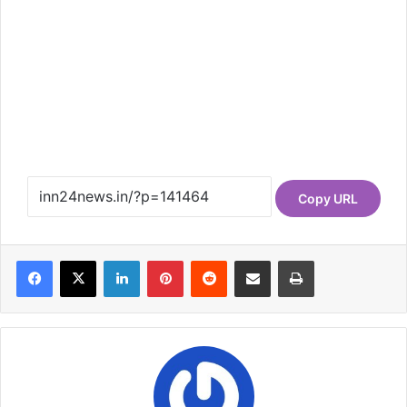
Copy URL
Facebook
X
LinkedIn
Pinterest
Reddit
Share via Email
Print