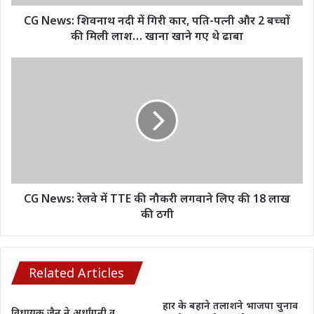
पत्नी
और
CG News: शिवनाथ नदी में गिरी कार, पति-पत्नी और 2 बच्चों
2
की मिली लाश… खाना खाने गए थे ढाबा
बच्चों
की
CG
मिली
News:
लाश…
रेलवे
खाना
में
खाने
TTE
गए
की
थे
नौकरी
ढाबा
लगवाने
लिए
की
CG News: रेलवे में TTE की नौकरी लगवाने लिए की 18 लाख
18
की ठगी
लाख
की
ठगी
Related Articles
हार के बहाने तलाशने भाजपा चुनाव
विधायक जैन ने अर्धांगनी व