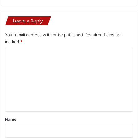
Leave a Reply
Your email address will not be published.
Required fields are
marked
*
C
o
m
m
e
n
t
*
Name