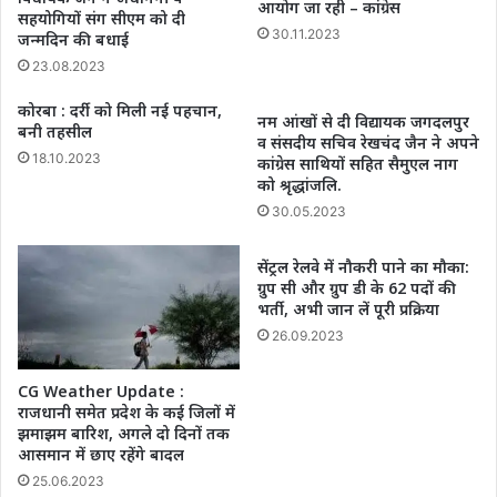
आयोग जा रही – कांग्रेस
सहयोगियों संग सीएम को दी
30.11.2023
जन्मदिन की बधाई
23.08.2023
कोरबा : दर्री को मिली नई पहचान,
नम आंखों से दी विद्यायक जगदलपुर
बनी तहसील
व संसदीय सचिव रेखचंद जैन ने अपने
18.10.2023
कांग्रेस साथियों सहित सैमुएल नाग
को श्रृद्धांजलि.
30.05.2023
सेंट्रल रेलवे में नौकरी पाने का मौका:
ग्रुप सी और ग्रुप डी के 62 पदों की
भर्ती, अभी जान लें पूरी प्रक्रिया
26.09.2023
CG Weather Update :
राजधानी समेत प्रदेश के कई जिलों में
झमाझम बारिश, अगले दो दिनों तक
आसमान में छाए रहेंगे बादल
25.06.2023