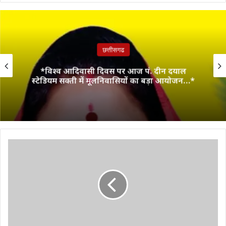
छत्तीसगढ
*विश्व आदिवासी दिवस पर आज पं. दीन दयाल
स्टेडियम सक्ती में मूलनिवासियों का बड़ा आयोजन…*
CG
News:
शिवनाथ
नदी
में
गिरी
कार,
पति-