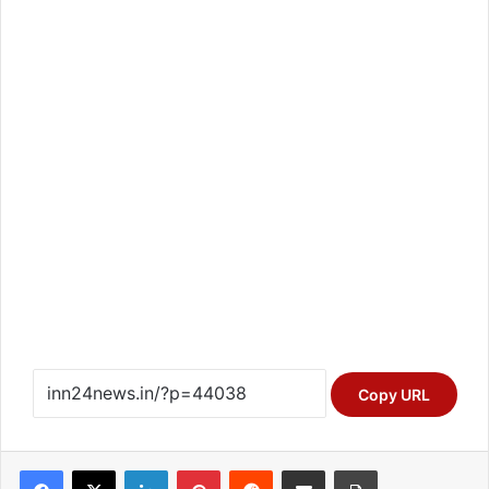
Copy URL
Facebook
X
LinkedIn
Pinterest
Reddit
Share via Email
Print