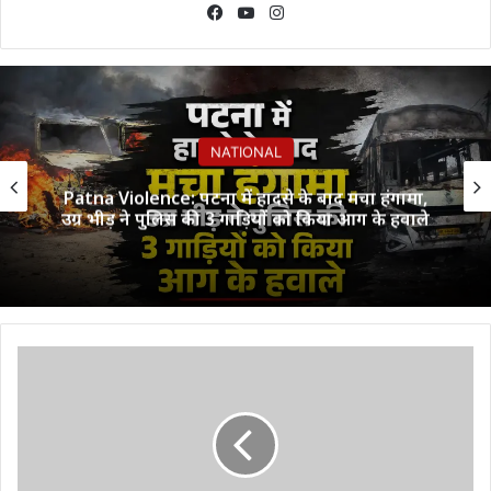
Facebook
YouTube
Instagram
NATIONAL
Patna Violence: पटना में हादसे के बाद मचा हंगामा,
उग्र भीड़ ने पुलिस की 3 गाड़ियों को किया आग के हवाले
मासूम
बच्चे
का
अपहरण
कर
ट्रेनों