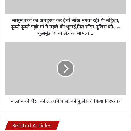
भीख
मंगवा
रही
थी
मासूम बच्चे का अपहरण कर ट्रेनों भीख मंगवा रही थी महिला,
महिला,
ढूंढते ढूंढते पहुंची मां ने पहले की धुनाई,फिर सौंपा पुलिस को......
ढूंढते
कुसमुंडा थाना क्षेत्र का मामला...
ढूंढते
पहुंची
कत्ल
मां
करने
ने
भैसो
पहले
को
की
ले
धुनाई,फिर
जाने
सौंपा
वालो
पुलिस
को
को......
पुलिस
कुसमुंडा
ने
कत्ल करने भैसो को ले जाने वालो को पुलिस ने किया गिरफ्तार
थाना
किया
क्षेत्र
गिरफ्तार
का
मामला...
Related Articles