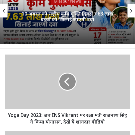
Bilaspur News
10 अगस्त को राष्ट्रीय कृमि मुक्ति दिवस 7.63 लाख
बच्चों को खिलाई जाएगी दवा
Yoga
Day
2023:
जब
INS
Vikrant
पर
रक्षा
मंत्री
राजनाथ
Yoga Day 2023: जब INS Vikrant पर रक्षा मंत्री राजनाथ सिंह
सिंह
ने किया योगासन, देखें ये शानदार वीडियो
ने
किया
बागेश्वर