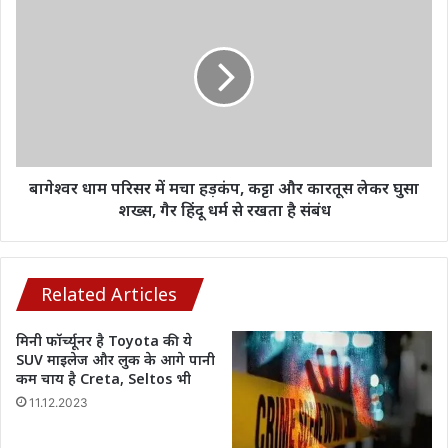
योगासन,
धाम
देखें
परिसर
ये
में
शानदार
मचा
वीडियो
हड़कंप,
कट्टा
और
कारतूस
लेकर
बागेश्वर धाम परिसर में मचा हड़कंप, कट्टा और कारतूस लेकर घुसा
घुसा
शख्स, गैर हिंदू धर्म से रखता है संबंध
शख्स,
गैर
हिंदू
धर्म
Related Articles
से
रखता
मिनी फॉर्च्यूनर है Toyota की ये
है
SUV माइलेज और लुक के आगे पानी
संबंध
कम चाय है Creta, Seltos भी
11.12.2023