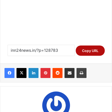
Copy URL
Facebook
X
LinkedIn
Pinterest
Reddit
Share via Email
Print