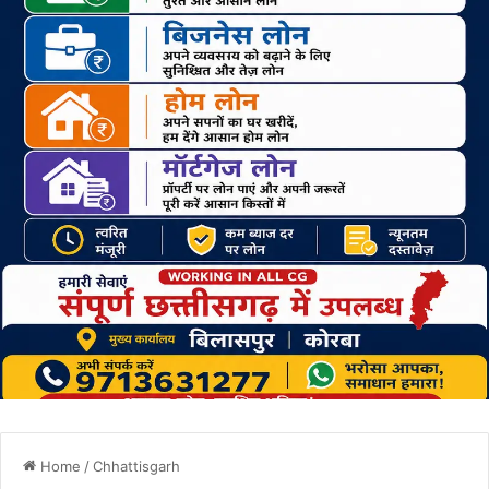
Home
/
Chhattisgarh