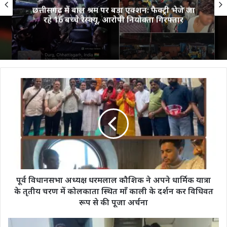
छत्तीसगढ़ में बाल श्रम पर बड़ा एक्शन: फैक्ट्री भेजे जा
रहे 16 बच्चे रेस्क्यू, आरोपी नियोक्ता गिरफ्तार
पूर्व
विधानसभा
अध्यक्ष
धरमलाल
कौशिक
ने
अपने
धार्मिक
यात्रा
के
पूर्व विधानसभा अध्यक्ष धरमलाल कौशिक ने अपने धार्मिक यात्रा
तृतीय
के तृतीय चरण में कोलकाता स्थित माँ काली के दर्शन कर विधिवत
चरण
रूप से की पूजा अर्चना
में
कोलकाता
तखतपुर