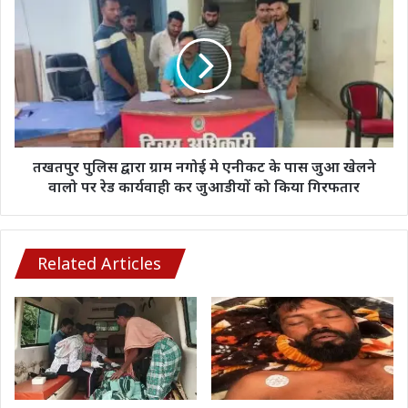
स्थित
पुलिस
माँ
द्वारा
काली
ग्राम
के
नगोई
दर्शन
मे
कर
एनीकट
विधिवत
के
रूप
पास
से
जुआ
तखतपुर पुलिस द्वारा ग्राम नगोई मे एनीकट के पास जुआ खेलने
की
खेलने
वालो पर रेड कार्यवाही कर जुआडीयों को किया गिरफतार
पूजा
वालो
अर्चना
पर
रेड
कार्यवाही
Related Articles
कर
जुआडीयों
को
किया
गिरफतार