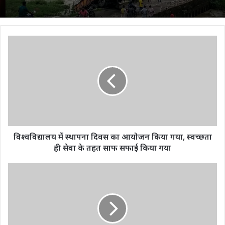
विश्वविद्यालय
में
स्थापना
दिवस
का
आयोजन
किया
गया,
स्वच्छता
ही
विश्वविद्यालय में स्थापना दिवस का आयोजन किया गया, स्वच्छता
सेवा
ही सेवा के तहत साफ सफाई किया गया
के
तहत
बिलासपुर
साफ
स्काउट
सफाई
एवं
किया
गाइडस
गया
द्वारा
स्वच्छता