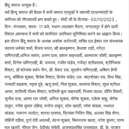
हिंदू समाज उत्सुक हैं।
सर्व हिन्दू समाज की बैठक में सभी समाज प्रमुखों ने यशस्वी प्रधानमंत्री के
सानिध्य को गौरवशाली क्षण बताते हुए। मोदी जी के दिनांक- 03/10/2023 ,
दिन- मंगलवार, समय- 11 बजे, स्थान-लालबाग मैदान, जगदलपुर में होने वाली
विशाल आमसभा में सभी को सपरिवार उपस्थित सुनिश्चित करने का आह्वान किया।
इस दौरान हिंदू समाज के अध्यक्ष अशोक अरोराजी, सचिव एल.ईश्वर राव संस्थापक
सदस्य धर्मचंद शर्मा, विजय भारत, व्ही बालकृष्णन, कैलाश राठी, नरेंद्र
पाणिग्राही,अनिल सामंत, अरुण दास, हशान चक्रवर्ती, आत्माराम जोशी, बालकृष्ण
शर्मा, दिनेश पाणिग्राही, बी. जयराम, रंजीत पांडेय, गजेंद्र श्रीवास्तव, श्रीनिवास
मिश्रा, डॉ श्रेयांस वर्धन जैन, डी. वेंकट राव, सुदर्शन पाणिग्राही, अश्विन हैप्पी
मग्गू, कौशिक शुक्ला, शिवेश मिश्रा, विनोद पांडेय, एल. चंद्रशेखर राव, विभा सिंह,
गायत्री बड़कश, स्मृता दुबे, ऋतु शर्मा, गीता शुक्ला, सतरूपा मिश्रा, सुधा श्रीधर
आयर, श्रीमती नीलम मिश्रा, श्रीमती बुला चक्रवर्ती, निलमा पाठक, दीप्ति तिवारी,
सुनील दास, आत्मा राम जोशी, अनिल शुक्ला, योगेश शुक्ला, राकेश साहू, योगेश
ठाकुर, गणेश कुमार दहिया, मनोज ठाकुर, प्रेम खत्री, रमेश चांडक, नथमल
चांडक, नवरत्न जलोटा, शारदा प्रशाद, प्रियंका नितिन सिंह, अलका सिंह सेंगर,
मोहिनी दहिया, दुर्गा देवी अवस्थी, वंदना शुक्ला, चिमनाराम खत्र, नरेश कुमार, पारष
मल खत्री, भीमल जैन, देवीचंद संचेती, अजयपालसिंह जयसवाल, डी. के. पराशर