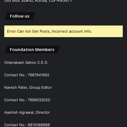
Old Bus Stand, Korba, CG-495677
Follow us
Error Can not Get Posts, Incorrect account info.
Foundation Members
Omprakash Sahoo C.E.O
Contact No.: 7987641692
Naresh Patel, Group Editor
Contact No.: 7999033020
Aashish Agrawal, Director
Contact No.: 8815088888