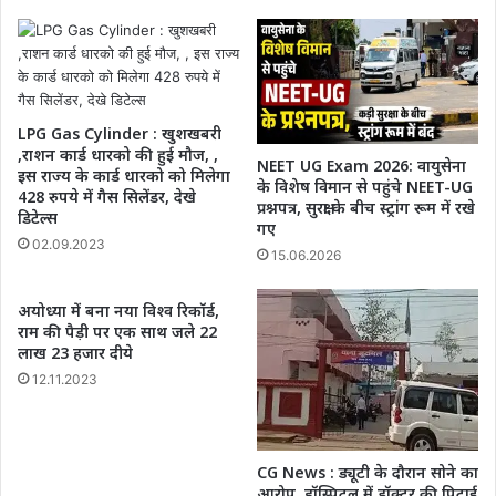
LPG Gas Cylinder : खुशखबरी
,राशन कार्ड धारको की हुई मौज, ,
NEET UG Exam 2026: वायुसेना
इस राज्‍य के कार्ड धारको को मिलेगा
के विशेष विमान से पहुंचे NEET-UG
428 रुपये में गैस स‍िलेंडर, देखे
प्रश्नपत्र, सुरक्षा के बीच स्ट्रांग रूम में रखे
डिटेल्स
गए
02.09.2023
15.06.2026
अयोध्या में बना नया विश्व रिकॉर्ड,
राम की पैड़ी पर एक साथ जले 22
लाख 23 हजार दीये
12.11.2023
CG News : ड्यूटी के दौरान सोने का
आरोप, हॉस्पिटल में डॉक्टर की पिटाई