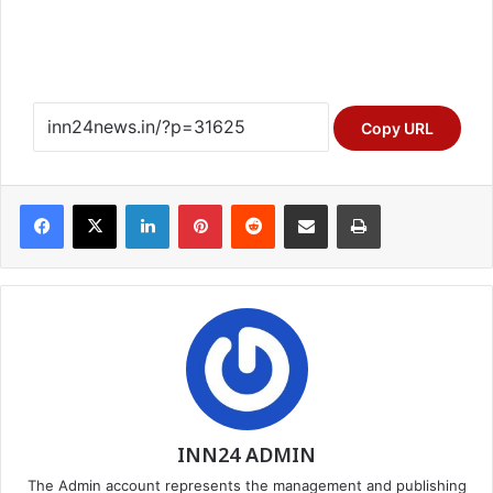
Copy URL
Facebook
X
LinkedIn
Pinterest
Reddit
Share via Email
Print
INN24 ADMIN
The Admin account represents the management and publishing