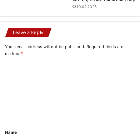
10.02.2025
Leave a Reply
Your email address will not be published.
Required fields are
marked
*
C
o
m
m
e
n
t
*
Name