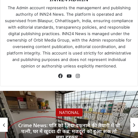
The Admin account represents the management and publishing
authority of INN24 News. The platform is operated and
supervised from Bilaspur, Chhattisgarh, India, ensuring compliance
with editorial standards, transparency policies, and responsible
digital publishing practices. INN24 News is managed under the
ownership of Orbit Media Group, with the Admin responsible for
overseeing content publication, editorial coordination, and
platform integrity. This account is used strictly for administrative
and publishing purposes and does not represent individual
opinion or authorship unless explicitly mentioned.
Facebook
YouTube
Instagram
NATIONAL
Crime News: पति को जिंदा दफनाने की तैयारी में थी
पत्नी, घर में खुदवा दी कब्र; मजदूरों को हुआ शक तो
मचा हड़कंप…