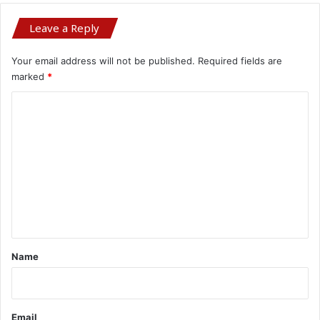
Leave a Reply
Your email address will not be published.
Required fields are
marked
*
C
o
m
m
e
n
t
*
Name
Email