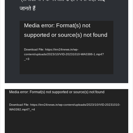
जानते हैं
Video
Media error: Format(s) not
Player
supported or source(s) not found
Download File: https://inn24news.in/wp-
content/uploads/2023/10/VID-20231010-WA0386-1.mp4?
_=3
Video
Media error: Format(s) not supported or source(s) not found
Player
Download File: https://inn24news.in/wp-content/uploads/2023/10/VID-20231010-
WA0392.mp4?_=4