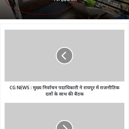
CG
NEWS
:
मुख्य
निर्वाचन
पदाधिकारी
ने
रायपुर
में
राजनीतिक
CG NEWS : मुख्य निर्वाचन पदाधिकारी ने रायपुर में राजनीतिक
दलों
दलों के साथ की बैठक
के
साथ
100
की
से
बैठक
अधिक
लोगों