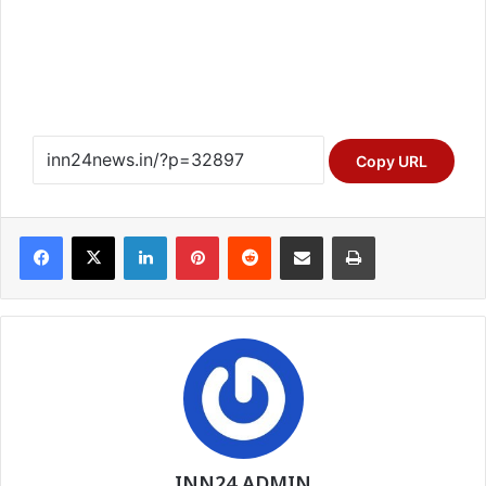
Copy URL
Facebook
X
LinkedIn
Pinterest
Reddit
Share via Email
Print
INN24 ADMIN