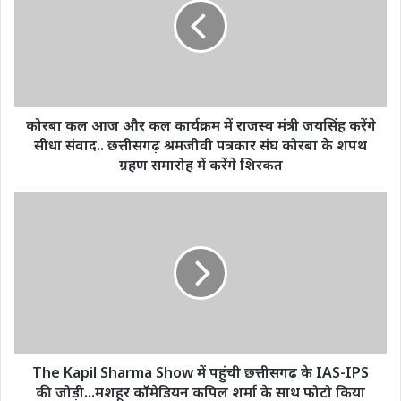
और
कल
कार्यक्रम
में
राजस्व
मंत्री
जयसिंह
कोरबा कल आज और कल कार्यक्रम में राजस्व मंत्री जयसिंह करेंगे
करेंगे
सीधा संवाद.. छत्तीसगढ़ श्रमजीवी पत्रकार संघ कोरबा के शपथ
सीधा
ग्रहण समारोह में करेंगे शिरकत
संवाद..
छत्तीसगढ़
The
श्रमजीवी
Kapil
पत्रकार
Sharma
संघ
Show
कोरबा
में
के
पहुंची
शपथ
छत्तीसगढ़
ग्रहण
के
समारोह
IAS-
में
IPS
The Kapil Sharma Show में पहुंची छत्तीसगढ़ के IAS-IPS
करेंगे
की
की जोड़ी...मशहूर कॉमेडियन कपिल शर्मा के साथ फोटो किया