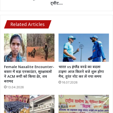
शिरकत
जोड़ी...मशहूर
ट्वीट....
कॉमेडियन
कपिल
शर्मा
के
Related Articles
साथ
फोटो
किया
ट्वीट....
Female Naxalite Encounter-
भारत vs इंग्लैंड वनडे का बदला
बस्तर में बड़ा एनकाउंटर, सुरक्षाबलों
टाइम! आज कितने बजे शुरू होगा
ने ACM रूपी को किया ढेर, शव
मैच, तुरंत नोट कर लें नया समय
बरामद
16.07.2026
13.04.2026