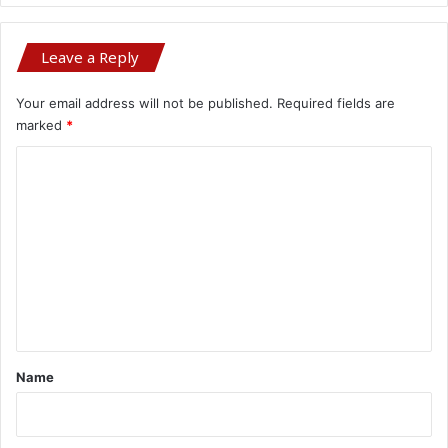
Leave a Reply
Your email address will not be published.
Required fields are
marked
*
C
o
m
m
e
n
t
*
Name