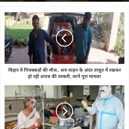
बिहार
में
पियक्कड़ों
की
मौज..
शव
वाहन
के
अंदर
ताबूत
बिहार में पियक्कड़ों की मौज.. शव वाहन के अंदर ताबूत में रखकर
में
हो रही शराब की तस्करी, जानें पूरा मामला
रखकर
हो
फिर
रही
बढ़
शराब
रहे
की
कोरोना
तस्करी,
केस,
जानें
1
पूरा
सप्ताह