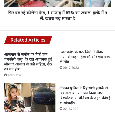
मामला
में
63%
का
फिर बढ़ रहे कोरोना केस, 1 सप्ताह में 63% का उछाल, हल्के में न
उछाल,
लें, खतरा बढ़ सकता है
हल्के
में
न
लें,
Related Articles
खतरा
बढ़
उत्तर प्रदेश के मऊ जिले में दीवार
आसमान से जमीन पर गिरी एक
सकता
गिरने से छह महिलाओं और एक बच्चे
चमकीली वस्तु, देर रात अचानक हुई
है
की मौत
जोरदार आवाज से उठी महिला, देख
09.12.2023
उड़ गए होश
17.09.2023
दीपका पुलिस ने रिहायशी इलाके से
33 लाख का फटाका किया जप्त,
विस्फोटक अधिनियम के तहत की गई
कार्यावाहीपी
02.11.2023