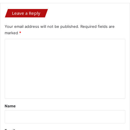
Leave a Reply
Your email address will not be published.
Required fields are
marked
*
C
o
m
m
e
n
t
*
Name