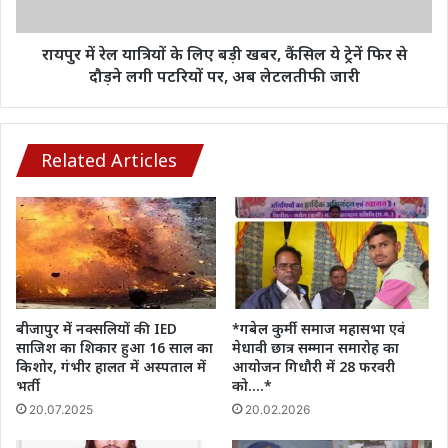
गंभीर…
खबर,
कैंसिल
ये
रायपुर में रेल यात्रियों के लिए बड़ी खबर, कैंसिल ये ट्रेनें फिर से
ट्रेनें
दौड़ने लगी पटरियों पर, अब लेटलतीफी जारी
फिर
से
दौड़ने
लगी
Related Articles
पटरियों
पर,
अब
लेटलतीफी
जारी
बीजापुर में नक्सलियों की IED
*गबेल कुर्मी समाज महासभा एवं
साजिश का शिकार हुआ 16 साल का
मेधावी छात्र सम्मान समारोह का
किशोर, गंभीर हालत में अस्पताल में
आयोजन गिधौरी में 28 फरवरी
भर्ती
को….*
20.07.2025
20.02.2026