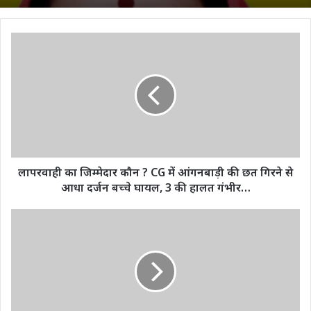
लापरवाही
का
जिम्मेदार
कौन
?
CG
में
आंगनबाड़ी
की
छत
लापरवाही का जिम्मेदार कौन ? CG में आंगनबाड़ी की छत गिरने से
गिरने
आधा दर्जन बच्चे घायल, 3 की हालत गंभीर…
से
आधा
रायपुर
दर्जन
में
बच्चे
रेल
घायल,
यात्रियों
3
के
की
लिए
हालत
बड़ी