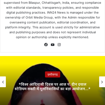
supervised from Bilaspur, Chhattisgarh, India, ensuring compliance
with editorial standards, transparency policies, and responsible
digital publishing practices. INN24 News is managed under the
ownership of Orbit Media Group, with the Admin responsible for
overseeing content publication, editorial coordination, and
platform integrity. This account is used strictly for administrative
and publishing purposes and does not represent individual
opinion or authorship unless explicitly mentioned.
Facebook
YouTube
Instagram
छत्तीसगढ
*विश्व आदिवासी दिवस पर आज पं. दीन दयाल
स्टेडियम सक्ती में मूलनिवासियों का बड़ा आयोजन…*