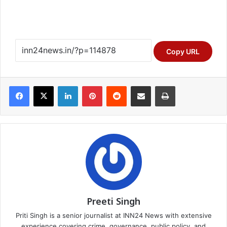
Copy URL
Facebook
X
LinkedIn
Pinterest
Reddit
Share via Email
Print
Preeti Singh
Priti Singh is a senior journalist at INN24 News with extensive
experience covering crime, governance, public policy, and