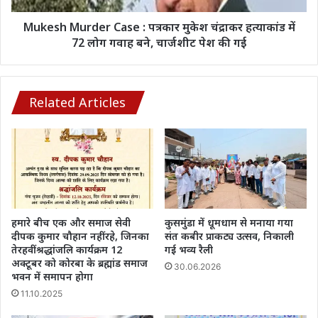
मौत
में
के
72
Mukesh Murder Case : पत्रकार मुकेश चंद्राकर हत्याकांड में
घाट
लोग
72 लोग गवाह बने, चार्जशीट पेश की गई
गवाह
बने,
चार्जशीट
पेश
Related Articles
की
गई
हमारे बीच एक और समाज सेवी
कुसमुंडा में धूमधाम से मनाया गया
दीपक कुमार चौहान नहीं रहे, जिनका
संत कबीर प्राकट्य उत्सव, निकाली
तेरहवीं श्रद्धांजलि कार्यक्रम 12
गई भव्य रैली
अक्टूबर को कोरबा के ब्रह्मांड समाज
30.06.2026
भवन में समापन होगा
11.10.2025