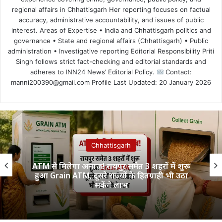
regional affairs in Chhattisgarh Her reporting focuses on factual
accuracy, administrative accountability, and issues of public
interest. Areas of Expertise • India and Chhattisgarh politics and
governance • State and regional affairs (Chhattisgarh) • Public
administration • Investigative reporting Editorial Responsibility Priti
Singh follows strict fact-checking and editorial standards and
adheres to INN24 News’ Editorial Policy.
Contact:
manni200390@gmail.com Profile Last Updated: 20 January 2026
Chhattisgarh
ATM से मिलेगा अनाज! रायपुर समेत 3 शहरों में शुरू
हुआ Grain ATM, दूसरे राज्यों के हितग्राही भी उठा
सकेंगे लाभ