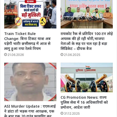
Train Ticket Rule
रायकोट रैक से प्रतिदिन 100 टन लोहे
Change: बिना टिकट यात्रा अब
अयस्क की हो रही चोरी,भाजपा
पड़ेगी भारी! छत्तीसगढ़ में आज से
नेताओं के सह पर चल रहा है बड़ा
लागू हुआ नया रेलवे नियम
सिंडिकेट – दीपक बैज
21.06.2026
21.06.2025
CG Promotion News: राज्य
पुलिस सेवा में 16 अधिकारियों को
ASI Murder Update : एएसआई
प्रमोशन, आदेश जारी
ने डांटा तो भड़क गया आरक्षक, एक
31.12.2025
के बाद एक 20 राउंड फायरिंग कर