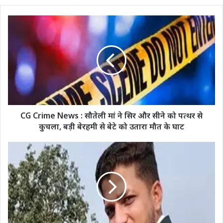
CG
Crime
News
:
सौतेली
मां
ने
सिर
और
सीने
CG Crime News : सौतेली मां ने सिर और सीने को पत्थर से
को
कुचला, बड़ी बेरहमी से बेटे को उतारा मौत के घाट
पत्थर
से
Mukesh
कुचला,
Murder
बड़ी
Case
बेरहमी
:
से
पत्रकार
बेटे
मुकेश
को
चंद्राकर
उतारा
हत्याकांड